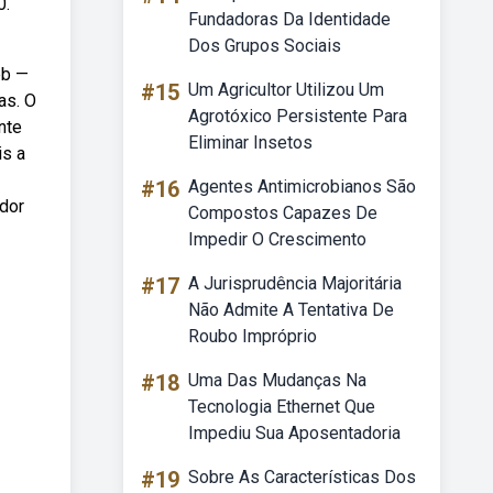
0.
Fundadoras Da Identidade
Dos Grupos Sociais
eb —
#15
Um Agricultor Utilizou Um
as. O
Agrotóxico Persistente Para
nte
Eliminar Insetos
is a
#16
Agentes Antimicrobianos São
edor
Compostos Capazes De
Impedir O Crescimento
#17
A Jurisprudência Majoritária
Não Admite A Tentativa De
Roubo Impróprio
#18
Uma Das Mudanças Na
Tecnologia Ethernet Que
Impediu Sua Aposentadoria
#19
Sobre As Características Dos