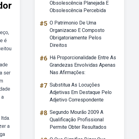
dor
Obsolescência Planejada E
Obsolescência Percebida
#5
O Patrimonio De Uma
Organizacao E Composto
eço,
Obrigatoriamente Pelos
de é
Direitos
eitou
#6
Há Proporcionalidade Entre As
dade
Grandezas Envolvidas Apenas
Nas Afirmações:
a ser
um
#7
Substitua As Locuções
idade
Adjetivas Em Destaque Pelo
 a
Adjetivo Correspondente
#8
Segundo Mourão 2009 A
ltda.
Qualificação Profissional
zer a
Permite Obter Resultados
aga