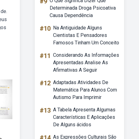
#9
O Que Significa Dizer Que
Determinada Droga Psicoativa
 de.
Causa Dependência
eus
gos
#10
Na Antiguidade Alguns
Cientistas E Pensadores
Famosos Tinham Um Conceito
#11
Considerando As Informações
Apresentadas Analise As
Afirmativas A Seguir
#12
Adaptadas Atividades De
Matemática Para Alunos Com
Autismo Para Imprimir
#13
A Tabela Apresenta Algumas
Características E Aplicações
De Alguns ácidos
#14
As Expressões Culturais São