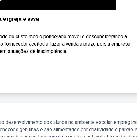
ue igreja é essa
todo do custo médio ponderado móvel e desconsiderando a
o fornecedor aceitou a fazer a venda a prazo pois a empresa
tem situações de inadimplência.
 ao desenvolvimento dos alunos no ambiente escolar, empregan
nexões genuínas e são alimentados por criatividade e paixão. 
a jornada para se tornarem uma geração notável, utilizando abo