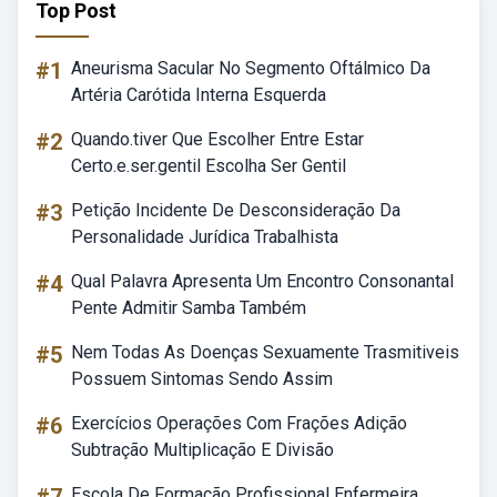
Top Post
#1
Aneurisma Sacular No Segmento Oftálmico Da
Artéria Carótida Interna Esquerda
#2
Quando.tiver Que Escolher Entre Estar
Certo.e.ser.gentil Escolha Ser Gentil
#3
Petição Incidente De Desconsideração Da
Personalidade Jurídica Trabalhista
#4
Qual Palavra Apresenta Um Encontro Consonantal
Pente Admitir Samba Também
#5
Nem Todas As Doenças Sexuamente Trasmitiveis
Possuem Sintomas Sendo Assim
#6
Exercícios Operações Com Frações Adição
Subtração Multiplicação E Divisão
Escola De Formação Profissional Enfermeira