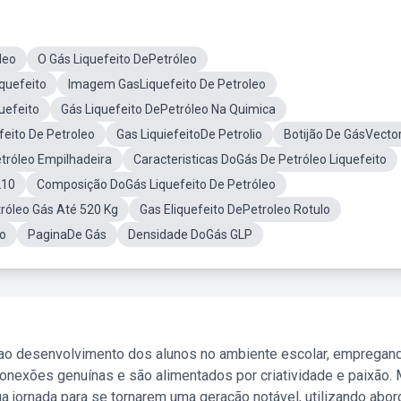
leo
O Gás Liquefeito DePetróleo
quefeito
Imagem GasLiquefeito De Petroleo
uefeito
Gás Liquefeito DePetróleo Na Quimica
feito De Petroleo
Gas LiquiefeitoDe Petrolio
Botijão De GásVecto
tróleo Empilhadeira
Caracteristicas DoGás De Petróleo Liquefeito
210
Composição DoGás Liquefeito De Petróleo
róleo Gás Até 520 Kg
Gas Eliquefeito DePetroleo Rotulo
do
PaginaDe Gás
Densidade DoGás GLP
 ao desenvolvimento dos alunos no ambiente escolar, empregan
nexões genuínas e são alimentados por criatividade e paixão. 
a jornada para se tornarem uma geração notável, utilizando abo