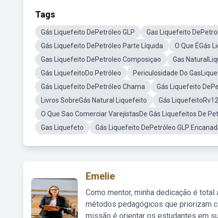
Tags
Gás Liquefeito DePetróleo GLP
Gas Liquefeito DePetro
Gás Liquefeito DePetróleo Parte Líquida
O Que ÉGás Li
Gas Liquefeito DePetroleo Composiçao
Gas NaturalLiq
Gás LiquefeitoDo Petróleo
Periculosidade Do GasLique
Gás Liquefeito DePetróleo Chama
Gás Liquefeito DePe
Livros SobreGás Natural Liquefeito
Gás LiquefeitoRv1
O Que Sao Comerciar VarejistasDe Gás Liquefeitos De Pet
Gas Liquefeto
Gás Liquefeito DePetróleo GLP Encana
Emelie
Como mentor, minha dedicação é total
métodos pedagógicos que priorizam co
missão é orientar os estudantes em su