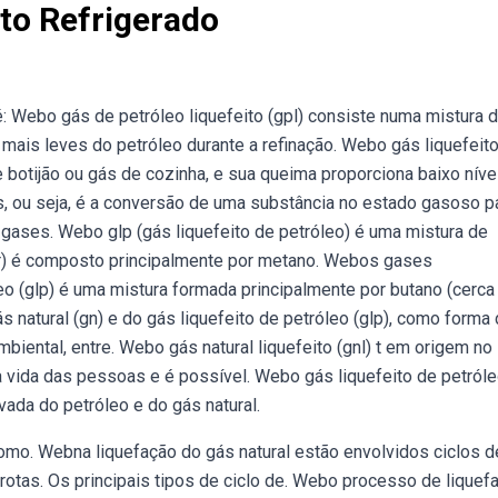
ito Refrigerado
é: Webo gás de petróleo liquefeito (gpl) consiste numa mistura 
mais leves do petróleo durante a refinação. Webo gás liquefeit
botijão ou gás de cozinha, e sua queima proporciona baixo níve
, ou seja, é a conversão de uma substância no estado gasoso p
 gases. Webo glp (gás liquefeito de petróleo) é uma mistura de
lar) é composto principalmente por metano. Webos gases
eo (glp) é uma mistura formada principalmente por butano (cerca
 natural (gn) e do gás liquefeito de petróleo (glp), como forma
iental, entre. Webo gás natural liquefeito (gnl) t em origem no
da vida das pessoas e é possível. Webo gás liquefeito de petról
ada do petróleo e do gás natural.
omo. Webna liquefação do gás natural estão envolvidos ciclos d
rotas. Os principais tipos de ciclo de. Webo processo de liquef