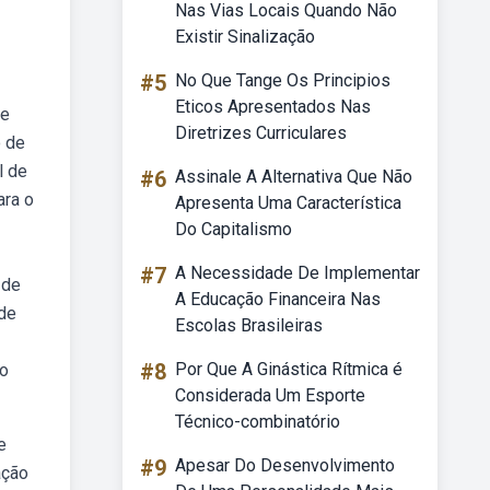
Nas Vias Locais Quando Não
Existir Sinalização
#5
No Que Tange Os Principios
Eticos Apresentados Nas
de
Diretrizes Curriculares
o de
l de
#6
Assinale A Alternativa Que Não
ara o
Apresenta Uma Característica
Do Capitalismo
#7
A Necessidade De Implementar
 de
A Educação Financeira Nas
 de
Escolas Brasileiras
#8
Por Que A Ginástica Rítmica é
eo
Considerada Um Esporte
Técnico-combinatório
e
#9
Apesar Do Desenvolvimento
ação