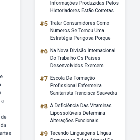
Informações Produzidas Pelos
Historiadores Estão Corretas
#5
Tratar Consumidores Como
Números Se Tornou Uma
Estratégia Perigosa Porque
#6
Na Nova Divisão Internacional
Do Trabalho Os Paises
Desenvolvidos Exercem
de
#7
Escola De Formação
a
Profissional Enfermeira
a
Sanitarista Francisca Saavedra
 a
#8
A Deficiência Das Vitaminas
Lipossolúveis Determina
, de
Alterações Funcionais
 da
#9
Tecendo Linguagens Língua
partes