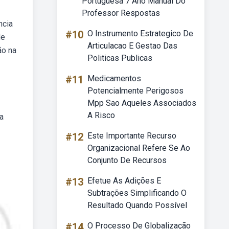
Portuguesa 7 Ano Manual Do
Professor Respostas
ncia
#10
O Instrumento Estrategico De
de
Articulacao E Gestao Das
ão na
Politicas Publicas
#11
Medicamentos
Potencialmente Perigosos
Mpp Sao Aqueles Associados
A Risco
a
#12
Este Importante Recurso
Organizacional Refere Se Ao
Conjunto De Recursos
#13
Efetue As Adições E
Subtrações Simplificando O
Resultado Quando Possível
#14
O Processo De Globalização