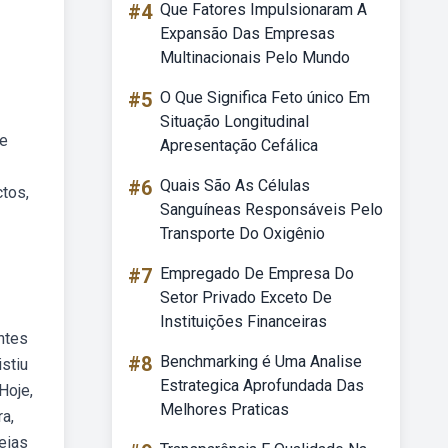
#4
Que Fatores Impulsionaram A
Expansão Das Empresas
Multinacionais Pelo Mundo
#5
O Que Significa Feto único Em
Situação Longitudinal
de
Apresentação Cefálica
#6
Quais São As Células
ctos,
Sanguíneas Responsáveis Pelo
Transporte Do Oxigênio
#7
Empregado De Empresa Do
Setor Privado Exceto De
Instituições Financeiras
ntes
#8
Benchmarking é Uma Analise
stiu
Estrategica Aprofundada Das
Hoje,
Melhores Praticas
a,
eias