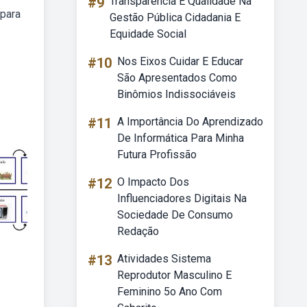
#9
Transparência E Qualidade Na
 para
Gestão Pública Cidadania E
Equidade Social
#10
Nos Eixos Cuidar E Educar
São Apresentados Como
Binômios Indissociáveis
#11
A Importância Do Aprendizado
De Informática Para Minha
Futura Profissão
#12
O Impacto Dos
Influenciadores Digitais Na
Sociedade De Consumo
Redação
#13
Atividades Sistema
Reprodutor Masculino E
Feminino 5o Ano Com