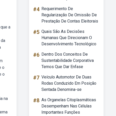
#4
Requerimento De
Regularização De Omissão De
Prestação De Contas Eleitorais
 que a
#5
Quais São As Decisões
Humanas Que Direcionam O
 da
Desenvolvimento Tecnológico
a
#6
Dentro Dos Conceitos De
Sustentabilidade Corporativa
um
Temos Que Dar Enfase
e o
e o
#7
Veículo Automotor De Duas
Rodas Conduzido Em Posição
Sentada Denomina-se
ia na
#8
As Organelas Citoplasmáticas
Desempenham Nas Células
stema
Importantes Funções