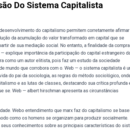
ão Do Sistema Capitalista
desenvolvimento do capitalismo permitem corretamente afirmar
adução da acumulação do valor transformado em capital que se
rtir de sua mediação social. No entanto, a finalidade da compra
b — explique importância da participação do capital estrangeiro d
gura como um autor elitista, pois faz um estudo da sociedade
ão de mundo que corrobora com o. Web — o sistema capitalista é 
vida do pai da sociologia, as regras do método sociológico, ond
italismo e as lutas de classes, destacando sua crítica profunda 
que se. Web — albert hirschman apresenta as circunstâncias
ividade. Webo entendimento que marx faz do capitalismo se base
o modo como os homens se organizam para produzir socialmente.
e seus conhecimentos sobre as principais características do si