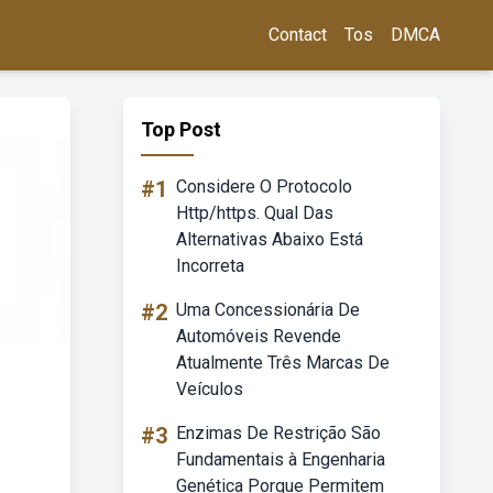
Contact
Tos
DMCA
Top Post
#1
Considere O Protocolo
Http/https. Qual Das
Alternativas Abaixo Está
Incorreta
#2
Uma Concessionária De
Automóveis Revende
Atualmente Três Marcas De
Veículos
#3
Enzimas De Restrição São
Fundamentais à Engenharia
Genética Porque Permitem