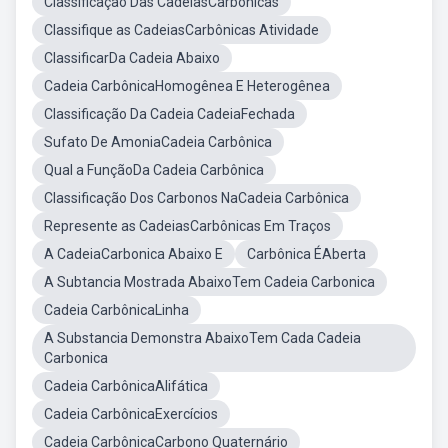
Classificação Das CadeiasCarbônicas
Classifique as CadeiasCarbônicas Atividade
ClassificarDa Cadeia Abaixo
Cadeia CarbônicaHomogênea E Heterogênea
Classificação Da Cadeia CadeiaFechada
Sufato De AmoniaCadeia Carbônica
Qual a FunçãoDa Cadeia Carbônica
Classificação Dos Carbonos NaCadeia Carbônica
Represente as CadeiasCarbônicas Em Traços
A CadeiaCarbonica Abaixo E
Carbônica ÉAberta
A Subtancia Mostrada AbaixoTem Cadeia Carbonica
Cadeia CarbônicaLinha
A Substancia Demonstra AbaixoTem Cada Cadeia
Carbonica
Cadeia CarbônicaAlifática
Cadeia CarbônicaExercícios
Cadeia CarbônicaCarbono Quaternário