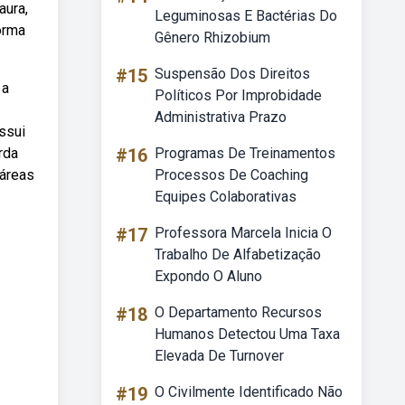
aura,
Leguminosas E Bactérias Do
orma
Gênero Rhizobium
#15
Suspensão Dos Direitos
 a
Políticos Por Improbidade
Administrativa Prazo
ssui
rda
#16
Programas De Treinamentos
 áreas
Processos De Coaching
Equipes Colaborativas
#17
Professora Marcela Inicia O
Trabalho De Alfabetização
Expondo O Aluno
#18
O Departamento Recursos
Humanos Detectou Uma Taxa
Elevada De Turnover
#19
O Civilmente Identificado Não