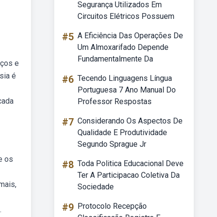
Segurança Utilizados Em
Circuitos Elétricos Possuem
#5
A Eficiência Das Operações De
Um Almoxarifado Depende
Fundamentalmente Da
aços e
sia é
#6
Tecendo Linguagens Língua
Portuguesa 7 Ano Manual Do
cada
Professor Respostas
#7
Considerando Os Aspectos De
Qualidade E Produtividade
Segundo Sprague Jr
e os
#8
Toda Politica Educacional Deve
Ter A Participacao Coletiva Da
mais,
Sociedade
#9
Protocolo Recepção
.