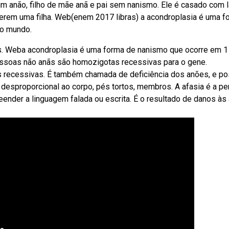
m anão, filho de mãe anã e pai sem nanismo. Ele é casado com l
a terem uma filha. Web(enem 2017 libras) a acondroplasia é uma f
no mundo.
. Weba acondroplasia é uma forma de nanismo que ocorre em 1
ssoas não anãs são homozigotas recessivas para o gene.
 recessivas. É também chamada de deficiência dos anões, e po
desproporcional ao corpo, pés tortos, membros. A afasia é a pe
eender a linguagem falada ou escrita. É o resultado de danos às