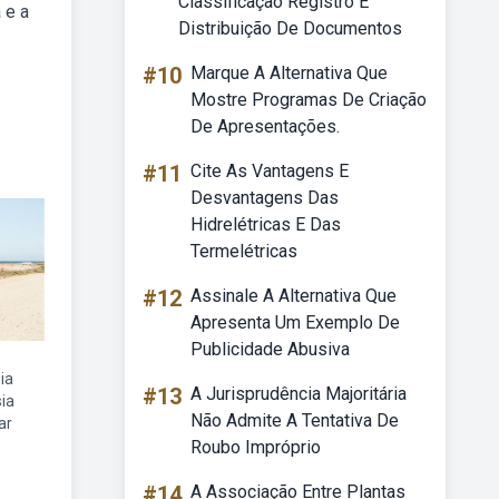
Classificação Registro E
 e a
Distribuição De Documentos
#10
Marque A Alternativa Que
Mostre Programas De Criação
De Apresentações.
#11
Cite As Vantagens E
Desvantagens Das
Hidrelétricas E Das
Termelétricas
#12
Assinale A Alternativa Que
Apresenta Um Exemplo De
Publicidade Abusiva
ia
#13
A Jurisprudência Majoritária
ia
Não Admite A Tentativa De
ar
Roubo Impróprio
#14
A Associação Entre Plantas