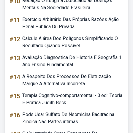
#10
Redação O Estigma Associado às Doenças
Mentais Na Sociedade Brasileira
#11
Exercício Arbitrário Das Próprias Razões Ação
Penal Pública Ou Privada
#12
Calcule A área Dos Polígonos Simplificando O
Resultado Quando Possível
#13
Avaliação Diagnostica De Historia E Geografia 1
Ano Ensino Fundamental
#14
A Respeito Dos Processos De Eletrização
Marque A Alternativa Incorreta
#15
Terapia Cognitivo-comportamental - 3.ed.: Teoria
E Prática Judith Beck
#16
Pode Usar Sulfato De Neomicina Bacitracina
Zincica Nas Partes íntimas