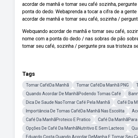
acordar de manhã e tomar seu café sozinha, pergunte
ponta do dedo. Webaprenda a tocar a cifra de a gente
acordar de manhã e tomar seu café, sozinha / pergunt
Webquando acordar de manhã e tomar seu café, sozin
nome com a ponta do dedo / nas sobras de pão sobre
tomar seu café, sozinha / pergunte pra sua tristeza
Tags
Tomar CaféDa Manhã
Tomar CaféDa Manhã PNG
Quando Acordar De ManhãPodendo Tomas Café
Bann
Dica De Saude NaoTomar Café Pela Manhã
Café Da M
Importância De Tomas CaféDa Manhã Nas Escolita
Ac
Café Da ManhãProteico E Pratico
Café Da ManhãPara
Opções De Café Da ManhãNutritivo E Sem Lacteos
Qu
Eduardo Costa Quando Acordar DeManha E Tomar Seu Ca