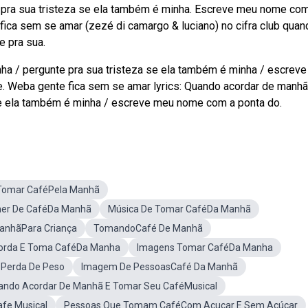
 pra sua tristeza se ela também é minha. Escreve meu nome co
 fica sem se amar (zezé di camargo & luciano) no cifra club quan
e pra sua.
ha / pergunte pra sua tristeza se ela também é minha / escrev
. Weba gente fica sem se amar lyrics: Quando acordar de manhã
 se ela também é minha / escreve meu nome com a ponta do.
Tomar CaféPela Manhã
er De CaféDa Manhã
Música De Tomar CaféDa Manhã
anhãPara Criança
TomandoCafé De Manhã
orda E Toma CaféDa Manha
Imagens Tomar CaféDa Manha
 Perda De Peso
Imagem De PessoasCafé Da Manhã
ando Acordar De Manhã E Tomar Seu CaféMusical
fe Musical
Pessoas Que Tomam CaféCom Açucar E Sem Açúcar