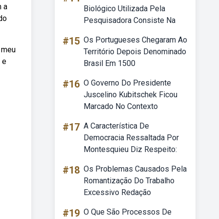
m a
Biológico Utilizada Pela
do
Pesquisadora Consiste Na
#15
Os Portugueses Chegaram Ao
e meu
Território Depois Denominado
 e
Brasil Em 1500
#16
O Governo Do Presidente
Juscelino Kubitschek Ficou
Marcado No Contexto
#17
A Característica De
Democracia Ressaltada Por
Montesquieu Diz Respeito:
#18
Os Problemas Causados Pela
Romantização Do Trabalho
Excessivo Redação
#19
O Que São Processos De