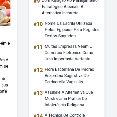
#9
Com Relação Ao Planejamento
Estratégico Assinale A
Alternativa Incorreta
#10
Nome Da Escrita Utilizada
Pelos Egípcios Para Registrar
Textos Sagrados
mbém é
#11
Muitas Empresas Veem O
Comercio Eletronico Como
Uma Importante Vertente
bém é
em se
#12
Flora Bacteriana De Padrão
Anaeróbio Sugestiva De
r de
Gardnerella Vaginalis
a sua
café
#13
Assinale A Alternativa Que
Mostra Uma Prática De
Intolerância Religiosa
#14
A Técnica De Controle