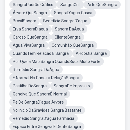
SangraPadrão Gráfico
SangraGrill
Arte QueSangra
Árvore QueSangra
SangraD'agua Casca
BrasilSangra
Beneficio SangraD'agua
Erva SangraD'agua
Sangra DaÁgua
Caroso QueSangra
ClienteSangra
Água VivaSangra
Comunhão QueSangra
QuandoTem Relacao E Sangra
AHóostia Sangra
Por Que a Mão Sangra QuandoSoca Muito Forte
Remédio Sangra DaÁgua
E Normal Na Prineira RelaçãoSangra
Pastilha DeSangra
SangraDe Impresso
Gengiva Que SangraÉ Normal
Pe De SangraD'agua Arvore
No Inicio DaGravides Sangra Bastante
Remédio SangraD'agua Farmacia
Espaco Entre Gengiva E DenteSangra