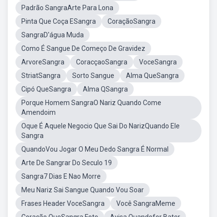
Padrão SangraArte Para Lona
Pinta Que Coça ESangra
CoraçãoSangra
SangraD'água Muda
Como É Sangue De Começo De Gravidez
ArvoreSangra
CoracçaoSangra
VoceSangra
StriatSangra
Sorto Sangue
Alma QueSangra
Cipó QueSangra
Alma QSangra
Porque Homem SangraO Nariz Quando Come
Amendoim
Oque É Aquele Negocio Que Sai Do NarizQuando Ele
Sangra
QuandoVou Jogar O Meu Dedo Sangra É Normal
Arte De Sangrar Do Seculo 19
Sangra7 Dias E Nao Morre
Meu Nariz Sai Sangue Quando Vou Soar
Frases Header VoceSangra
Você SangraMeme