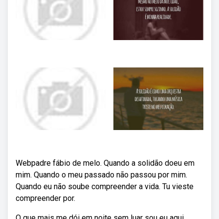
Webpadre fábio de melo. Quando a solidão doeu em
mim. Quando o meu passado não passou por mim.
Quando eu não soube compreender a vida. Tu vieste
compreender por.
O que mais me dói em noite sem luar sou eu aqui