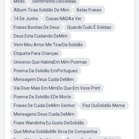
Medo
Sentimento DeSolidão
Album Tiraa Solidão De Mim
Belas Frases
14 De Junho
Coisas NADAa Ver
Frases Bonitas De Deus
QuandoTudo É Solidao
Deus Esta Cuidando DeMim
Vem Meu Amor Me TirarDa Solidão
Etiqueta Para Crianças
Universo Que HabitaEm Mim Poemas
Poema Da Solidão EmPortugues
Mensagem Deus Cuida DeMim
Vai Doer Mais Em MimDo Que Em Voce Print
Poema De Solidão EDe Morte
Frases De Cuida DeMim Senhor
Paz OuSolidão Meme
Mensagens Deus Cuida DeMim
Frase Wandinha Eu Gosto DeSolidão
Que Minha SolidãoMe Sirva De Companhia