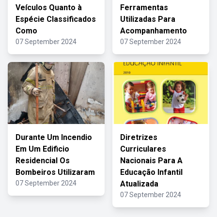
Veículos Quanto à
Ferramentas
Espécie Classificados
Utilizadas Para
Como
Acompanhamento
07 September 2024
07 September 2024
Durante Um Incendio
Diretrizes
Em Um Edificio
Curriculares
Residencial Os
Nacionais Para A
Bombeiros Utilizaram
Educação Infantil
07 September 2024
Atualizada
07 September 2024