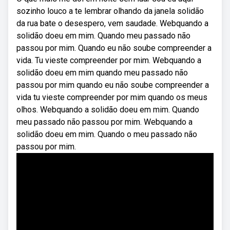
sozinho louco a te lembrar olhando da janela solidão
da rua bate o desespero, vem saudade. Webquando a
solidão doeu em mim. Quando meu passado não
passou por mim. Quando eu não soube compreender a
vida. Tu vieste compreender por mim. Webquando a
solidão doeu em mim quando meu passado não
passou por mim quando eu não soube compreender a
vida tu vieste compreender por mim quando os meus
olhos. Webquando a solidão doeu em mim. Quando
meu passado não passou por mim. Webquando a
solidão doeu em mim. Quando o meu passado não
passou por mim.