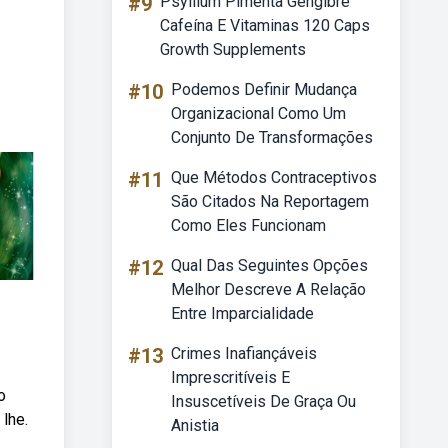
#9
Psyllium Pimenta Gengibre
Cafeína E Vitaminas 120 Caps
Growth Supplements
#10
Podemos Definir Mudança
Organizacional Como Um
Conjunto De Transformações
#11
Que Métodos Contraceptivos
São Citados Na Reportagem
Como Eles Funcionam
#12
Qual Das Seguintes Opções
Melhor Descreve A Relação
Entre Imparcialidade
#13
Crimes Inafiançáveis
Imprescritíveis E
o
Insuscetíveis De Graça Ou
lhe.
Anistia