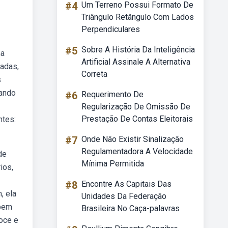
#4
Um Terreno Possui Formato De
Triângulo Retângulo Com Lados
Perpendiculares
#5
Sobre A História Da Inteligência
na
Artificial Assinale A Alternativa
padas,
Correta
s
uando
#6
Requerimento De
Regularização De Omissão De
Prestação De Contas Eleitorais
ntes:
#7
Onde Não Existir Sinalização
Regulamentadora A Velocidade
de
Mínima Permitida
ios,
#8
Encontre As Capitais Das
, ela
Unidades Da Federação
ebem
Brasileira No Caça-palavras
doce e