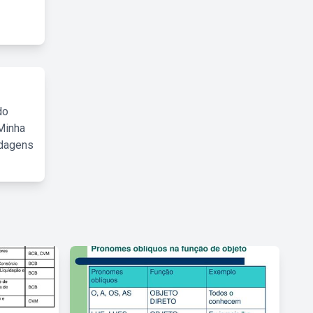
do
Minha
rdagens