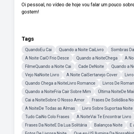
Oi pessoal, no vídeo de hoje vou falar um pouco so
gostem!
Tags
QuandoEu Cai
Quando a Noite CaiLivro
Sombras Da
A Noite CaiO Frio Desce
Quando a NoiteChega
A No
FilmeQuando a Noite Cai
Cade DeNoite
Quando a N
Vejo NaNoite Livro
A Noite CaiSertanejo Cover
Livr
Quando Chega a NoiteLivro Romance
Livros De Roman
Quando a NoiteFria Cair Sobre Mim
Última NoiteDe Ma
Cai a NoiteSobre O Nosso Amor
Frases De Solidãoa No
A NoiteDe Todas as Almas
Livro Sobre Suportaa Noite
Tudo CaiNo Colo Frases
A NoiteVai Te Encontrar Livro
Frases Da NoiteE Da Lua Solitária
Balançoa Noite
E 
Fotos De Livrosa Noite
Que ex-US Ilumina Da NossaNoi