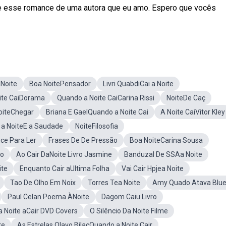
bre esse romance de uma autora que eu amo. Espero que vocês
Noite
Boa NoitePensador
Livri QuabdiCai a Noite
ite CaiDorama
Quando a Noite CaiCarina Rissi
NoiteDe Caç
oiteChegar
Briana E GaelQuando a Noite Cai
A Noite CaiVitor Kley
o a NoiteE a Saudade
NoiteFilosofia
ce Para Ler
Frases De De Pressão
Boa NoiteCarina Sousa
io
Ao Cair DaNoite Livro Jasmine
Banduzal De SSAa Noite
ite
Enquanto Cair aUltima Folha
Vai Cair Hpjea Noite
Tao De Olho Em Noix
Torres Tea Noite
Amy Quado Atava Blu
Paul Celan Poema ÀNoite
Dagom Caiu Livro
a Noite aCair DVD Covers
O Silêncio Da Noite Filme
te
As Estrelas Olavo BilacQuando a Noite Cair