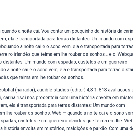
i quando a noite cai. Vou contar um pouquinho da história da cari
vem, ela é transportada para terras distantes: Um mundo com es
bquando a noite cai e o sono vem, ela é transportada para terra
rreiro irlandês que teima em lhe roubar os sonhos… e o. Webq
rras distantes: Um mundo com espadas, castelos e um guerreiro
 a noite cai e o sono vem, ela é transportada para terras dista
ndês que teima em lhe roubar os sonhos.
estphal (narrador), audible studios (editor) 4,8 1. 818 avaliações 
i, carina rissi nos presenteia com uma história envolta em mistér
vem, ela é transportada para terras distantes: Um mundo com
em lhe roubar os sonhos. Web — quando a noite cai e o sono vem
espadas, castelos e um guerreiro irlandês que teima em lhe. W
uma história envolta em mistérios, maldições e paixão. Com uma 