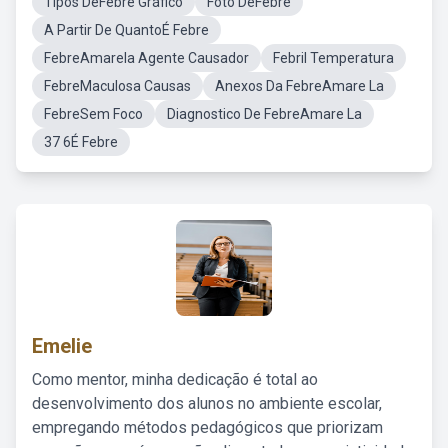
Tipos DeFebre Gráfico
Foto DeFebre
A Partir De QuantoÉ Febre
FebreAmarela Agente Causador
Febril Temperatura
FebreMaculosa Causas
Anexos Da FebreAmare La
FebreSem Foco
Diagnostico De FebreAmare La
37 6É Febre
Emelie
Como mentor, minha dedicação é total ao
desenvolvimento dos alunos no ambiente escolar,
empregando métodos pedagógicos que priorizam