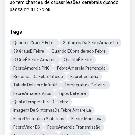
só tem chances de causar lesões cerebrais quando
passa de 41,5ºc ou.
Tags
Quantos GrausÉ Febre
Sintomas Da FebreAmare La
38 GrausÉ Febre
Quando ÉConsiderado Febre
O QueÉ Febre Amarela
QuantoÉ Febre
FebreAmarela PNG
FebreAmarela Prevenção
Sintomas Da FebreTifoide
FebrePediatria
Tabela DeFebre Infantil
Temperatura DeFebre
FebreAmarela Virus
Tipos DeFebre
Qual aTemperatura De Febre
Imagem De SintomasDa Febre Amare La
FebreReumatica Sintomas
Fiebre Maculosa
FebreValor ES
FebreAmarela Transmissão