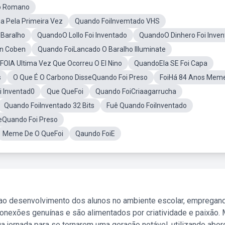
io Romano
 Pela Primeira Vez
Quando FoiInvemtado VHS
 Baralho
QuandoO Lollo Foi Inventado
QuandoO Dinhero Foi Inve
an Coben
Quando FoiLancado O Baralho Illuminate
OIA Ultima Vez Que Ocorreu O El Nino
QuandoEla SE Foi Capa
s
O Que É O Carbono DisseQuando Foi Preso
FoiHá 84 Anos Mem
 Inventad0
Que QueFoi
Quando FoiCriaagarrucha
Quando FoiInventado 32 Bits
Fuê Quando FoiInventado
eQuando Foi Preso
Meme De O QueFoi
Qaundo FoiE
 ao desenvolvimento dos alunos no ambiente escolar, empregan
nexões genuínas e são alimentados por criatividade e paixão. 
a jornada para se tornarem uma geração notável, utilizando abo