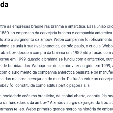
ada
tre as empresas brasileiras brahma e antarctica. Essa união cri
1880, as empresas da cervejaria brahma e companhia antarctica
ulo até o surgimento da ambev. Weba companhia foi oficialmente
hma se uniu à sua rival antarctica, de são paulo, e criou a. Webo 
 da ab inbev, desde a compra da brahma em 1989 até a fusão com 
rreu em 1999, quando a brahma se fundiu com a antárctica, outr
hia de bebidas das. Webapesar de a ambev ter surgido em 1999, 
 com o surgimento da companhia antarctica paulista e da manufa
 das maiores cervejarias do mundo. Da fusão entre as cervejar
ev foi constituída como aditus participações s. a.
sociedade anônima brasileira, de capital aberto, constituída s
ão os fundadores da ambev? A ambev surgiu da junção de três só
herrmann telles. Webo primeiro grande marco na história da ambe