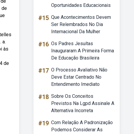
 de
Oportunidades Educacionais
o de
que
#15
Que Acontecimentos Devem
Ser Relembrados No Dia
Internacional Da Mulher
telles
 a.
#16
Os Padres Jesuítas
i às
Inauguraram A Primeira Forma
De Educação Brasileira
14 de
#17
O Processo Avaliativo Não
Deve Estar Centrado No
Entendimento Imediato
#18
Sobre Os Conceitos
Previstos Na Lgpd Assinale A
Alternativa Incorreta
#19
Com Relação A Padronização
Podemos Considerar As