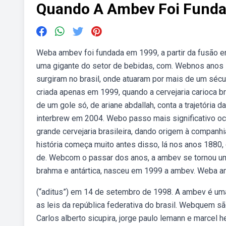
Quando A Ambev Foi Fund
Weba ambev foi fundada em 1999, a partir da fusão en
uma gigante do setor de bebidas, com. Webnos anos 
surgiram no brasil, onde atuaram por mais de um séc
criada apenas em 1999, quando a cervejaria carioca bra
de um gole só, de ariane abdallah, conta a trajetória
interbrew em 2004. Webo passo mais significativo oco
grande cervejaria brasileira, dando origem à compan
história começa muito antes disso, lá nos anos 1880,
de. Webcom o passar dos anos, a ambev se tornou uma
brahma e antártica, nasceu em 1999 a ambev. Weba amb
(“aditus”) em 14 de setembro de 1998. A ambev é uma 
as leis da república federativa do brasil. Webquem s
Carlos alberto sicupira, jorge paulo lemann e marcel 