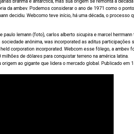
arias brahma e antarctica, mas sua origem se remonta à década
ória da ambev. Podemos considerar o ano de 1971 como o pont
lemann decidiu. Webcomo teve início, há uma década, o processo 
 paulo lemann (foto), carlos alberto sicupira e marcel herrmann 
n sociedade anônima, was incorporated as aditus participações s.
y held corporation incorporated. Webcom esse fôlego, a ambev fo
milhões de dólares para conquistar terreno na américa latina.
u origem ao gigante que lidera o mercado global. Publicado em 