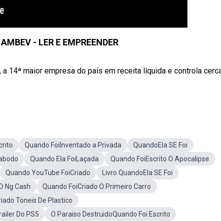
 AMBEV - LER E EMPREENDER
 a 14ª maior empresa do país em receita líquida e controla cerc
crito
Quando FoiInventado a Privada
QuandoEla SE Foi
Sabodo
Quando Ela FoiLaçada
Quando FoiEscrito O Apocalipse
Quando YouTube FoiCriado
Livro QuandoEla SE Foi
O Ng Cash
Quando FoiCriado O Primeiro Carro
iado Toneis De Plastico
ailer Do PS5
O Paraiso DestruidoQuando Foi Escrito