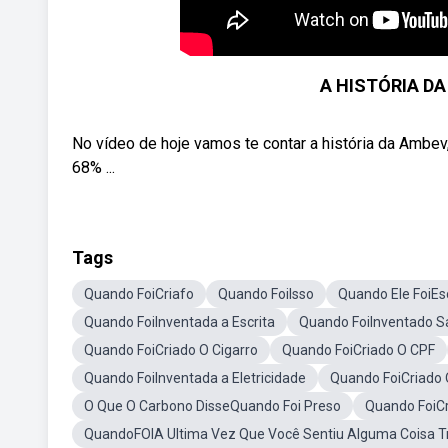
A HISTÓRIA DA
No vídeo de hoje vamos te contar a história da Ambev,
68% ...
Tags
Quando FoiCriafo
Quando FoiIsso
Quando Ele FoiEs
Quando FoiInventada a Escrita
Quando FoiInventado 
Quando FoiCriado O Cigarro
Quando FoiCriado O CPF
Quando FoiInventada a Eletricidade
Quando FoiCriado 
O Que O Carbono DisseQuando Foi Preso
Quando FoiCr
QuandoFOIA Ultima Vez Que Você Sentiu Alguma Coisa Tr