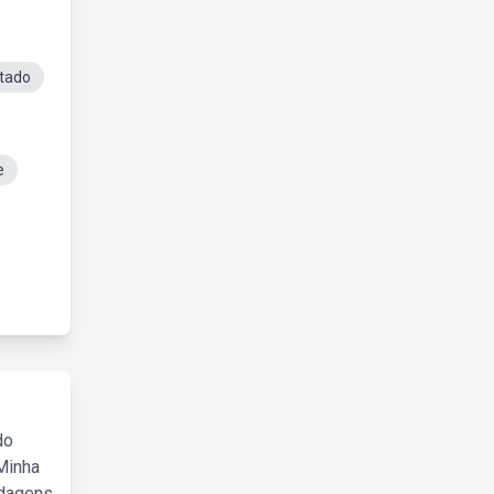
ntado
e
do
Minha
rdagens