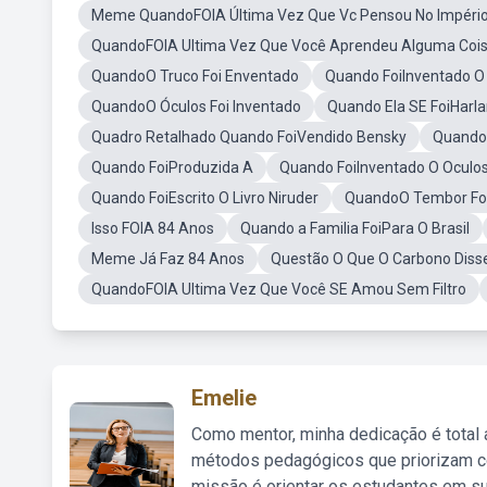
Meme QuandoFOIA Última Vez Que Vc Pensou No Impér
QuandoFOIA Ultima Vez Que Você Aprendeu Alguma Coisa
QuandoO Truco Foi Enventado
Quando FoiInventado O
QuandoO Óculos Foi Inventado
Quando Ela SE FoiHarl
Quadro Retalhado Quando FoiVendido Bensky
QuandoF
Quando FoiProduzida A
Quando FoiInventado O Oculo
Quando FoiEscrito O Livro Niruder
QuandoO Tembor Foi
Isso FOIA 84 Anos
Quando a Familia FoiPara O Brasil
Meme Já Faz 84 Anos
Questão O Que O Carbono Diss
QuandoFOIA Ultima Vez Que Você SE Amou Sem Filtro
Emelie
Como mentor, minha dedicação é total
métodos pedagógicos que priorizam co
missão é orientar os estudantes em su