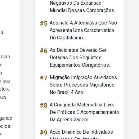
Negativos Da Expansão
Mundial Dessas Corporações
#5
Assinale A Alternativa Que Não
Apresenta Uma Característica
ou
Do Capitalismo
#6
As Bicicletas Deverão Ser
livro
Dotadas Dos Seguintes
a
Equipamentos Obrigatórios:
a
#7
Migração Imigração Atividades
a sua
Sobre Processos Migratórios
dtura
No Brasil 4 Ano
ias
#8
A Conquista Matemática Livro
De Práticas E Acompanhamento
egundo
Da Aprendizagem
cios:
#9
Ação Dinamica De Individuos
v