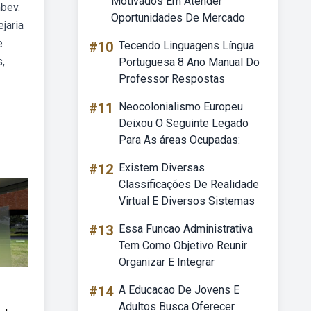
Motivados Em Atender
mbev.
Oportunidades De Mercado
jaria
e
#10
Tecendo Linguagens Língua
,
Portuguesa 8 Ano Manual Do
Professor Respostas
#11
Neocolonialismo Europeu
Deixou O Seguinte Legado
Para As áreas Ocupadas:
#12
Existem Diversas
Classificações De Realidade
Virtual E Diversos Sistemas
#13
Essa Funcao Administrativa
Tem Como Objetivo Reunir
Organizar E Integrar
#14
A Educacao De Jovens E
Adultos Busca Oferecer