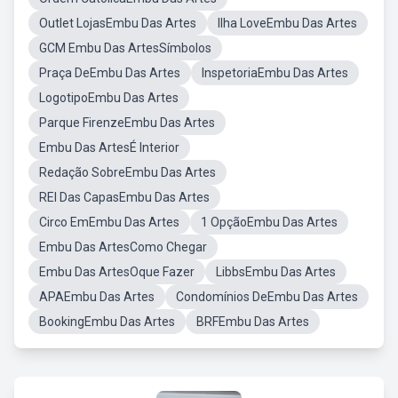
Outlet LojasEmbu Das Artes
Ilha LoveEmbu Das Artes
GCM Embu Das ArtesSímbolos
Praça DeEmbu Das Artes
InspetoriaEmbu Das Artes
LogotipoEmbu Das Artes
Parque FirenzeEmbu Das Artes
Embu Das ArtesÉ Interior
Redação SobreEmbu Das Artes
REI Das CapasEmbu Das Artes
Circo EmEmbu Das Artes
1 OpçãoEmbu Das Artes
Embu Das ArtesComo Chegar
Embu Das ArtesOque Fazer
LibbsEmbu Das Artes
APAEmbu Das Artes
Condomínios DeEmbu Das Artes
BookingEmbu Das Artes
BRFEmbu Das Artes