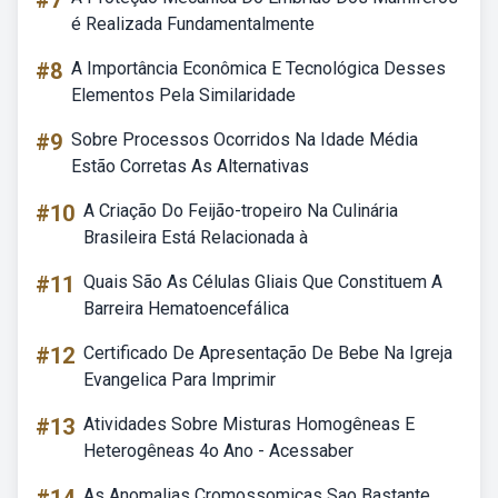
#7
é Realizada Fundamentalmente
#8
A Importância Econômica E Tecnológica Desses
Elementos Pela Similaridade
#9
Sobre Processos Ocorridos Na Idade Média
Estão Corretas As Alternativas
#10
A Criação Do Feijão-tropeiro Na Culinária
Brasileira Está Relacionada à
#11
Quais São As Células Gliais Que Constituem A
Barreira Hematoencefálica
#12
Certificado De Apresentação De Bebe Na Igreja
Evangelica Para Imprimir
#13
Atividades Sobre Misturas Homogêneas E
Heterogêneas 4o Ano - Acessaber
As Anomalias Cromossomicas Sao Bastante