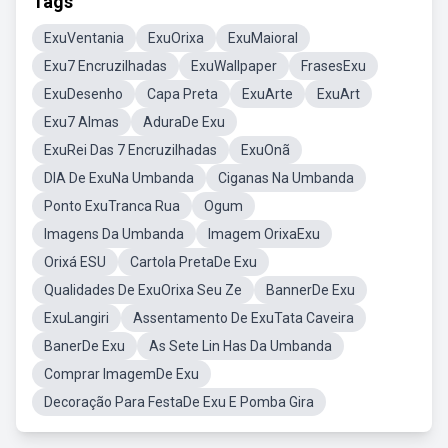
Tags
ExuVentania
ExuOrixa
ExuMaioral
Exu7 Encruzilhadas
ExuWallpaper
FrasesExu
ExuDesenho
Capa Preta
ExuArte
ExuArt
Exu7 Almas
AduraDe Exu
ExuRei Das 7 Encruzilhadas
ExuOnã
DIA De ExuNa Umbanda
Ciganas Na Umbanda
Ponto ExuTranca Rua
Ogum
Imagens Da Umbanda
Imagem OrixaExu
Orixá ESU
Cartola PretaDe Exu
Qualidades De ExuOrixa Seu Ze
BannerDe Exu
ExuLangiri
Assentamento De ExuTata Caveira
BanerDe Exu
As Sete Lin Has Da Umbanda
Comprar ImagemDe Exu
Decoração Para FestaDe Exu E Pomba Gira