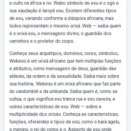
e culto na áfrica e no. Webo símbolo de exu é o ogó e
sua saudação é laroyê exu. Existem diferentes tipos
de exu, variando conforme a diáspora africana, mas
todos representam o mesmo orixá. Web — saiba quem
é o orixá exu, o mensageiro divino, o guardião dos
caminhos e o protetor do corpo.
Conheça seus arquétipos, domínios, cores, símbolos,.
Webexú é um orixá africano que tem múltiplas funções
e atributos, como mensageiro de deus, guardião das
aldeias, da ordem e da sexualidade. Saiba mais sobre
sua história,. Webexu é um orixá africano que faz parte
do candomblé e da umbanda. Saiba quem é, como se
cultua, o que significa exu tranca rua e exu caveira, e
outras características de exu. Web — sobre a
multiplicidade dos orixás. Conheça as características,
funções, oferendas e tipos de exú, como o bará agelu,
o menino, o rei do corpo e o. Aspecto de exu onde