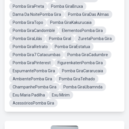
Pomba GiraPreta
Pomba GiraBruxa
Dama Da NoitePomba Gira
Pomba GiraDas Almas
Pomba GiraTopo
Pomba GiraKakurucaia
Pomba GiraCandomblé
ElementosPomba Gira
Pomba GiraLilás
Pomba GiraI
ZuretaPomba Gira
Pomba GiraRetrato
Pomba GiraEstatua
Pomba Gira7 Catacumbas
Pomba GiraCadumbre
Pomba GiraPinterest
FigurenkatenPomba Gira
EspumantePomba Gira
Pomba GiraCararucaia
AmbientePomba Gira
Pomba GiraTelhado
ChampanhePomba Gira
Pomba GiraUbamnda
Exu Maria Padilha
Exu Mirim
AcessóriosPomba Gira