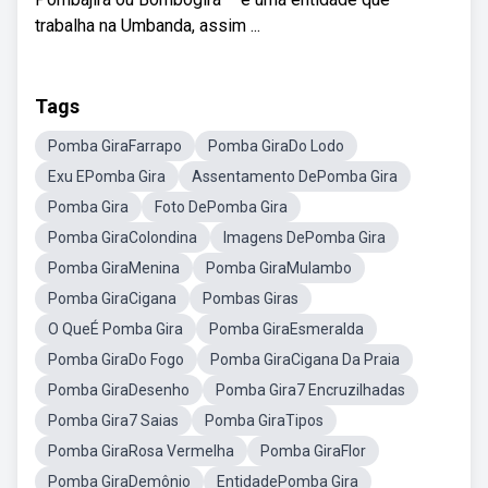
trabalha na Umbanda, assim ...
Tags
Pomba GiraFarrapo
Pomba GiraDo Lodo
Exu EPomba Gira
Assentamento DePomba Gira
Pomba Gira
Foto DePomba Gira
Pomba GiraColondina
Imagens DePomba Gira
Pomba GiraMenina
Pomba GiraMulambo
Pomba GiraCigana
Pombas Giras
O QueÉ Pomba Gira
Pomba GiraEsmeralda
Pomba GiraDo Fogo
Pomba GiraCigana Da Praia
Pomba GiraDesenho
Pomba Gira7 Encruzilhadas
Pomba Gira7 Saias
Pomba GiraTipos
Pomba GiraRosa Vermelha
Pomba GiraFlor
Pomba GiraDemônio
EntidadePomba Gira