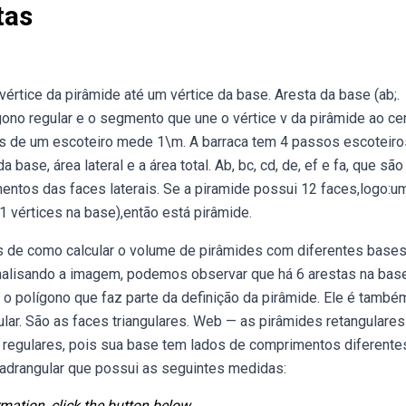
tas
vértice da pirâmide até um vértice da base. Aresta da base (ab;.
ono regular e o segmento que une o vértice v da pirâmide ao ce
s de um escoteiro mede 1\m. A barraca tem 4 passos escoteiro
base, área lateral e a área total. Ab, bc, cd, de, ef e fa, que são
gmentos das faces laterais. Se a piramide possui 12 faces,logo:u
 vértices na base),então está pirâmide.
 de como calcular o volume de pirâmides com diferentes bases
nalisando a imagem, podemos observar que há 6 arestas na bas
é o polígono que faz parte da definição da pirâmide. Ele é tamb
ular. São as faces triangulares. Web — as pirâmides retangulare
ão regulares, pois sua base tem lados de comprimentos diferente
adrangular que possui as seguintes medidas:
mation, click the button below.