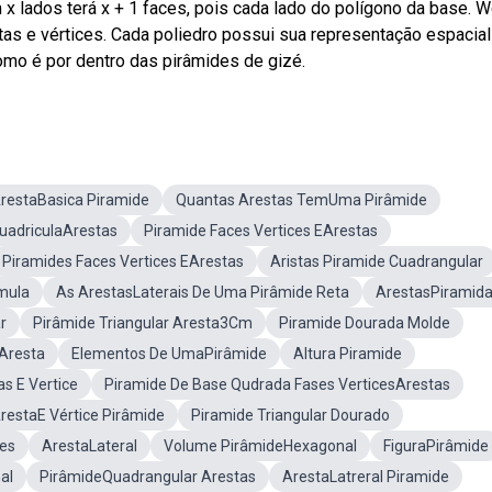
 lados terá x + 1 faces, pois cada lado do polígono da base. 
tas e vértices. Cada poliedro possui sua representação espacial
omo é por dentro das pirâmides de gizé.
restaBasica Piramide
Quantas Arestas TemUma Pirâmide
uadriculaArestas
Piramide Faces Vertices EArestas
Piramides Faces Vertices EArestas
Aristas Piramide Cuadrangular
rmula
As ArestasLaterais De Uma Pirâmide Reta
ArestasPiramid
r
Pirâmide Triangular Aresta3Cm
Piramide Dourada Molde
eAresta
Elementos De UmaPirâmide
Altura Piramide
s E Vertice
Piramide De Base Qudrada Fases VerticesArestas
restaE Vértice Pirâmide
Piramide Triangular Dourado
es
ArestaLateral
Volume PirâmideHexagonal
FiguraPirâmide
al
PirâmideQuadrangular Arestas
ArestaLatreral Piramide