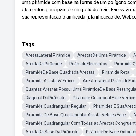
uma pirâmide com base na forma de um polígono com x
elementos principais de um poliedro são: Faces, ares
sua representação planificada (planificação de. Webc
Tags
ArestaLateral Pirâmide
ArestasDe Uma Pirâmide
A
ArestaDa Pirâmide
PirâmideElementos
Piramide Q
PirâmideDe Base Quadrada Arestas
Piramide Reta
Piramide ArestasV Ertices
Aresta Lateral PirâmideFo
Quantas Arestas Possui Uma PirâmideDe Base Retangula
Diagonal DaPirâmide
Piramide Octagonal Face Vertic
Piramide Quadrangular Regular
Piramides E SuaAresta
Piramide De Base Quadrangular Aresta Vetices Face
A
Piramide Quadrangular Com Todas as Arestas Congruent
ArestaDa Base Da Pirâmide
PirâmideDe Base Octogon