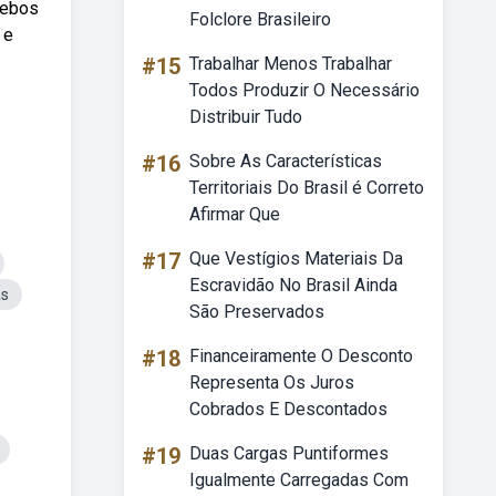
Webos
Folclore Brasileiro
 e
#15
Trabalhar Menos Trabalhar
Todos Produzir O Necessário
Distribuir Tudo
#16
Sobre As Características
Territoriais Do Brasil é Correto
Afirmar Que
#17
Que Vestígios Materiais Da
Escravidão No Brasil Ainda
as
São Preservados
#18
Financeiramente O Desconto
Representa Os Juros
Cobrados E Descontados
#19
Duas Cargas Puntiformes
Igualmente Carregadas Com