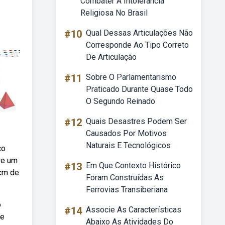
Combater A Intolerância
Religiosa No Brasil
#10
Qual Dessas Articulações Não
Corresponde Ao Tipo Correto
De Articulação
#11
Sobre O Parlamentarismo
Praticado Durante Quase Todo
O Segundo Reinado
#12
Quais Desastres Podem Ser
Causados Por Motivos
Naturais E Tecnológicos
co
re um
#13
Em Que Contexto Histórico
 cm de
Foram Construídas As
Ferrovias Transiberiana
o
#14
Associe As Características
ue
Abaixo As Atividades Do