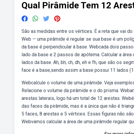
Qual Pirâmide Tem 12 Ares
São as medidas entre os vértices. É a reta que vai do 
Web — uma pirâmide é regular se sua base é um políg
da base é perpendicular à base. Webcada dois passo
lado da base e 2 passos de apótema. Calcular a área da 
lados da base. Ah, bh, ch, dh, eh e fh, que são os se
face é a base,sendo assim a base possui 11 lados (11
Webcalcule o volume de uma pirâmide. Veja exemplos
Relacione o volume da pirâmide e o do prisma. Weba
arestas laterais, logo há um total de 12 arestas. Web
das faces da pirâmide, mas é a única que não é triang
5 faces, 8 arestas e 5 vértices. Essas figuras não s
Webvamos calcular a área de uma pirâmide regular qu
For more infor