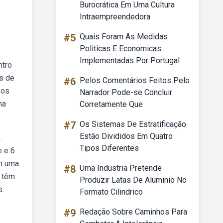
Burocrática Em Uma Cultura
Intraempreendedora
#5
Quais Foram As Medidas
Politicas E Economicas
Implementadas Por Portugal
ntro
s de
#6
Pelos Comentários Feitos Pelo
 os
Narrador Pode-se Concluir
ma
Corretamente Que
#7
Os Sistemas De Estratificação
Estão Divididos Em Quatro
.
Tipos Diferentes
e e 6
ém uma
#8
Uma Industria Pretende
s têm
Produzir Latas De Aluminio No
s.
Formato Cilindrico
#9
Redação Sobre Caminhos Para