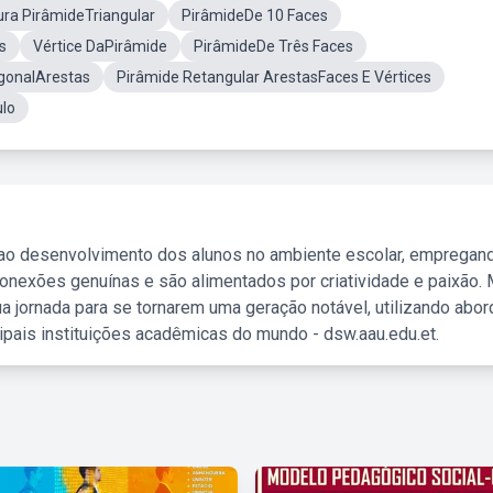
ura PirâmideTriangular
PirâmideDe 10 Faces
s
Vértice DaPirâmide
PirâmideDe Três Faces
gonalArestas
Pirâmide Retangular ArestasFaces E Vértices
lo
 ao desenvolvimento dos alunos no ambiente escolar, empregan
nexões genuínas e são alimentados por criatividade e paixão. 
a jornada para se tornarem uma geração notável, utilizando abo
ipais instituições acadêmicas do mundo - dsw.aau.edu.et.