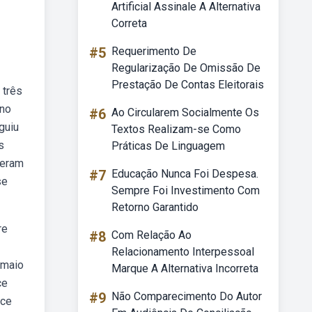
Artificial Assinale A Alternativa
Correta
#5
Requerimento De
Regularização De Omissão De
Prestação De Contas Eleitorais
 três
 no
#6
Ao Circularem Socialmente Os
guiu
Textos Realizam-se Como
s
Práticas De Linguagem
 eram
#7
Educação Nunca Foi Despesa.
se
Sempre Foi Investimento Com
Retorno Garantido
re
#8
Com Relação Ao
Relacionamento Interpessoal
 maio
Marque A Alternativa Incorreta
ce
#9
Não Comparecimento Do Autor
ice