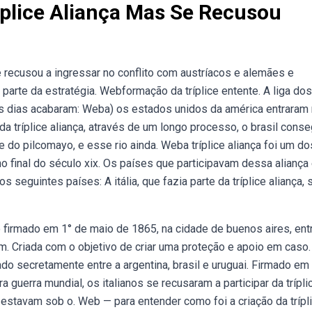
riplice Aliança Mas Se Recusou
se recusou a ingressar no conflito com austríacos e alemães e
parte da estratégia. Webformação da tríplice entente. A liga dos
 dias acabaram: Weba) os estados unidos da américa entraram
 da tríplice aliança, através de um longo processo, o brasil conse
e do pilcomayo, e esse rio ainda. Weba tríplice aliança foi um do
 final do século xix. Os países que participavam dessa aliança
s seguintes países: A itália, que fazia parte da tríplice aliança, 
o firmado em 1° de maio de 1865, na cidade de buenos aires, ent
ram. Criada com o objetivo de criar uma proteção e apoio em caso.
mado secretamente entre a argentina, brasil e uruguai. Firmado em
a guerra mundial, os italianos se recusaram a participar da trípli
 estavam sob o. Web — para entender como foi a criação da trípl