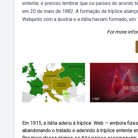
entente, é preciso lembrar que os países do acordo t
em 20 de maio de 1882. A formação da tríplice alian
Webjunto com a áustria e a itália haviam formado, em 18
For more infor
Em 1915, a itália aderiu à tríplice. Web — embora fizess
abandonando o tratado e aderindo à tríplice entente 
Por meio dessa aliança, os três países asseguravam