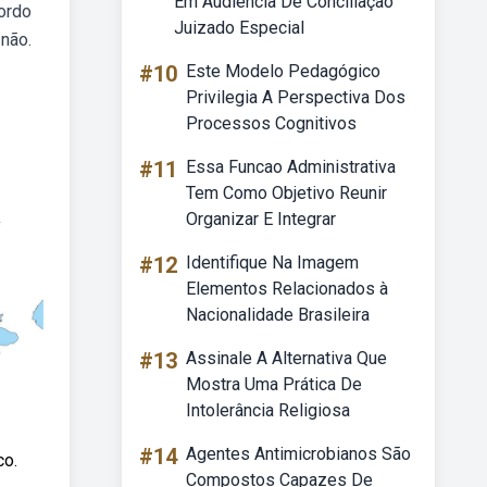
Em Audiência De Conciliação
cordo
Juizado Especial
não.
#10
Este Modelo Pedagógico
Privilegia A Perspectiva Dos
Processos Cognitivos
#11
Essa Funcao Administrativa
Tem Como Objetivo Reunir
Organizar E Integrar
#12
Identifique Na Imagem
Elementos Relacionados à
Nacionalidade Brasileira
#13
Assinale A Alternativa Que
Mostra Uma Prática De
Intolerância Religiosa
#14
Agentes Antimicrobianos São
co.
Compostos Capazes De