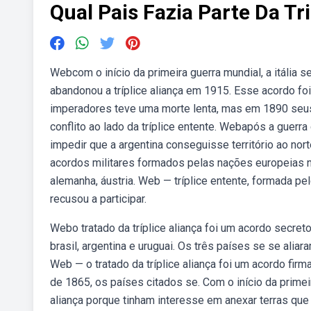
Qual Pais Fazia Parte Da T
Webcom o início da primeira guerra mundial, a itália 
abandonou a tríplice aliança em 1915. Esse acordo foi 
imperadores teve uma morte lenta, mas em 1890 seus
conflito ao lado da tríplice entente. Webapós a guerra
impedir que a argentina conseguisse território ao nort
acordos militares formados pelas nações europeias no
alemanha, áustria. Web — tríplice entente, formada pelo
recusou a participar.
Webo tratado da tríplice aliança foi um acordo secret
brasil, argentina e uruguai. Os três países se se alia
Web — o tratado da tríplice aliança foi um acordo fir
de 1865, os países citados se. Com o início da primeir
aliança porque tinham interesse em anexar terras que