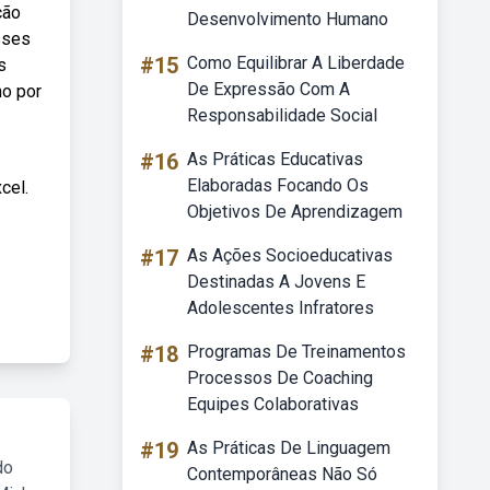
ção
Desenvolvimento Humano
sses
#15
Como Equilibrar A Liberdade
s
De Expressão Com A
mo por
Responsabilidade Social
#16
As Práticas Educativas
Elaboradas Focando Os
cel.
Objetivos De Aprendizagem
#17
As Ações Socioeducativas
Destinadas A Jovens E
Adolescentes Infratores
#18
Programas De Treinamentos
Processos De Coaching
Equipes Colaborativas
#19
As Práticas De Linguagem
do
Contemporâneas Não Só