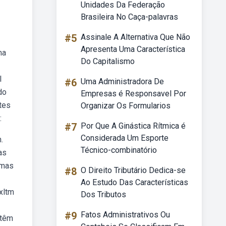
Unidades Da Federação
Brasileira No Caça-palavras
#5
Assinale A Alternativa Que Não
Apresenta Uma Característica
ma
Do Capitalismo
l
#6
Uma Administradora De
do
Empresas é Responsavel Por
ntes
Organizar Os Formularios
:
#7
Por Que A Ginástica Rítmica é
Considerada Um Esporte
.
Técnico-combinatório
as
 mas
#8
O Direito Tributário Dedica-se
Ao Estudo Das Características
xltm
Dos Tributos
#9
Fatos Administrativos Ou
 têm