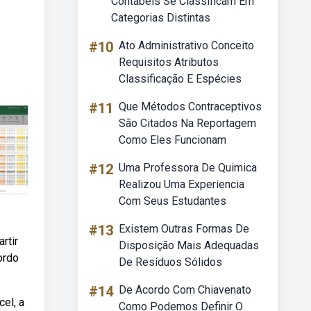
Contabeis Se Classificam Em
Categorias Distintas
#10
Ato Administrativo Conceito
Requisitos Atributos
Classificação E Espécies
#11
Que Métodos Contraceptivos
São Citados Na Reportagem
Como Eles Funcionam
#12
Uma Professora De Quimica
Realizou Uma Experiencia
Com Seus Estudantes
#13
Existem Outras Formas De
rtir
Disposição Mais Adequadas
ordo
De Resíduos Sólidos
#14
De Acordo Com Chiavenato
el, a
Como Podemos Definir O