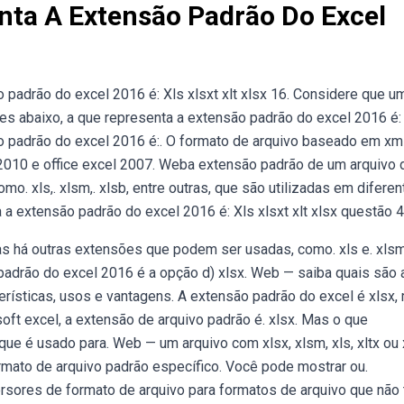
nta A Extensão Padrão Do Excel
 padrão do excel 2016 é: Xls xlsxt xlt xlsx 16. Considere que u
ções abaixo, a que representa a extensão padrão do excel 2016 é:
o padrão do excel 2016 é:. O formato de arquivo baseado em xm
 2010 e office excel 2007. Weba extensão padrão de um arquivo 
mo. xls,. xlsm,. xlsb, entre outras, que são utilizadas em difere
a extensão padrão do excel 2016 é: Xls xlsxt xlt xlsx questão 4
as há outras extensões que podem ser usadas, como. xls e. xlsm
adrão do excel 2016 é a opção d) xlsx. Web — saiba quais são 
erísticas, usos e vantagens. A extensão padrão do excel é xlsx,
ft excel, a extensão de arquivo padrão é. xlsx. Mas o que
que é usado para. Web — um arquivo com xlsx, xlsm, xls, xltx ou 
rmato de arquivo padrão específico. Você pode mostrar ou.
sores de formato de arquivo para formatos de arquivo que não