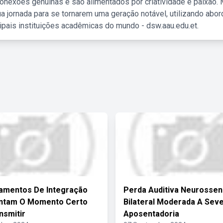
nexões genuínas e são alimentados por criatividade e paixão. 
a jornada para se tornarem uma geração notável, utilizando abo
ipais instituições acadêmicas do mundo - dsw.aau.edu.et.
amentos De Integração
Perda Auditiva Neurossen
ntam O Momento Certo
Bilateral Moderada A Sev
nsmitir
Aposentadoria