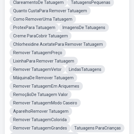
ClareamentoDe Tatuagem
TatuagensPequenas
Quanto CustaPara Remover Tatuagem
Como RemoverUma Tatuagem
ProtexPara Tatuagem
ImagensDe Tatuagens
Creme ParaCobrir Tatuagem
Chlorhexidine AcetatePara Remover Tatuagem
Remover TatuagemPreço
LixinhaPara Remover Tatuagem
Remover TatuagemVetor
LindasTatuagens
MáquinaDe Remover Tatuagem
Remover TatuagemEm Ariquemes
RemoçãoDe Tatuagem Valor
Remover TatuagemModo Caseiro
AparelhoRemover Tatuagem
Remover TatuagemColorida
Remover TatuagemGrandes
Tatuagens ParaCrianças