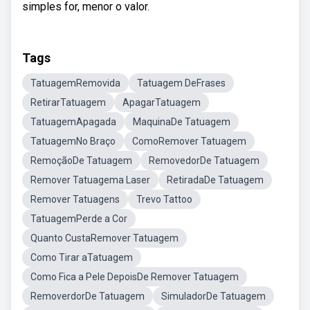
simples for, menor o valor.
Tags
TatuagemRemovida
Tatuagem DeFrases
RetirarTatuagem
ApagarTatuagem
TatuagemApagada
MaquinaDe Tatuagem
TatuagemNo Braço
ComoRemover Tatuagem
RemoçãoDe Tatuagem
RemovedorDe Tatuagem
Remover Tatuagema Laser
RetiradaDe Tatuagem
Remover Tatuagens
Trevo Tattoo
TatuagemPerde a Cor
Quanto CustaRemover Tatuagem
Como Tirar aTatuagem
Como Fica a Pele DepoisDe Remover Tatuagem
RemoverdorDe Tatuagem
SimuladorDe Tatuagem