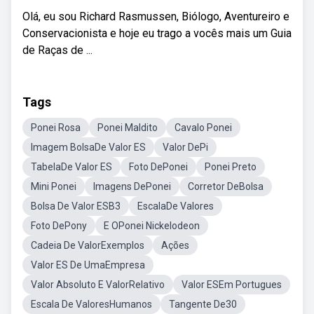
Olá, eu sou Richard Rasmussen, Biólogo, Aventureiro e
Conservacionista e hoje eu trago a vocês mais um Guia
de Raças de ...
Tags
Ponei Rosa
Ponei Maldito
Cavalo Ponei
Imagem BolsaDe Valor ES
Valor DePi
TabelaDe Valor ES
Foto DePonei
Ponei Preto
Mini Ponei
Imagens DePonei
Corretor DeBolsa
Bolsa De Valor ESB3
EscalaDe Valores
Foto DePony
E OPonei Nickelodeon
Cadeia De ValorExemplos
Ações
Valor ES De UmaEmpresa
Valor Absoluto E ValorRelativo
Valor ESEm Portugues
Escala De ValoresHumanos
Tangente De30