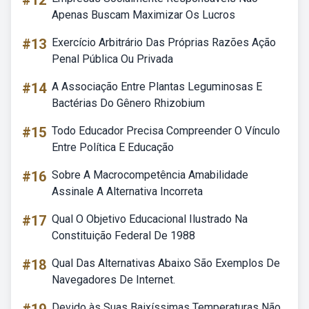
#12
Apenas Buscam Maximizar Os Lucros
#13
Exercício Arbitrário Das Próprias Razões Ação
Penal Pública Ou Privada
#14
A Associação Entre Plantas Leguminosas E
Bactérias Do Gênero Rhizobium
#15
Todo Educador Precisa Compreender O Vínculo
Entre Política E Educação
#16
Sobre A Macrocompetência Amabilidade
Assinale A Alternativa Incorreta
#17
Qual O Objetivo Educacional Ilustrado Na
Constituição Federal De 1988
#18
Qual Das Alternativas Abaixo São Exemplos De
Navegadores De Internet.
Devido às Suas Baixíssimas Temperaturas Não