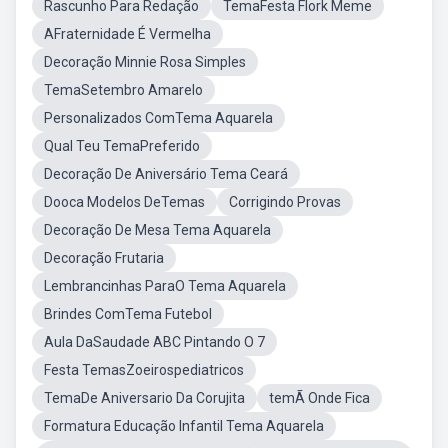
Rascunho Para Redação
TemaFesta Flork Meme
AFraternidade É Vermelha
Decoração Minnie Rosa Simples
TemaSetembro Amarelo
Personalizados ComTema Aquarela
Qual Teu TemaPreferido
Decoração De Aniversário Tema Ceará
Dooca Modelos DeTemas
Corrigindo Provas
Decoração De Mesa Tema Aquarela
Decoração Frutaria
Lembrancinhas ParaO Tema Aquarela
Brindes ComTema Futebol
Aula DaSaudade ABC Pintando O 7
Festa TemasZoeirospediatricos
TemaDe Aniversario Da Corujita
temÃ Onde Fica
Formatura Educação Infantil Tema Aquarela