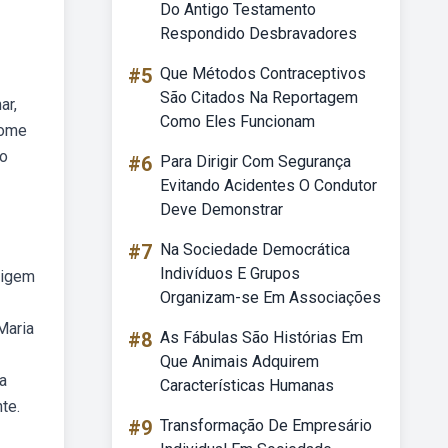
Do Antigo Testamento
Respondido Desbravadores
#5
Que Métodos Contraceptivos
São Citados Na Reportagem
ar,
Como Eles Funcionam
nome
bo
#6
Para Dirigir Com Segurança
Evitando Acidentes O Condutor
Deve Demonstrar
#7
Na Sociedade Democrática
Indivíduos E Grupos
rigem
Organizam-se Em Associações
Maria
#8
As Fábulas São Histórias Em
Que Animais Adquirem
a
Características Humanas
te.
#9
Transformação De Empresário