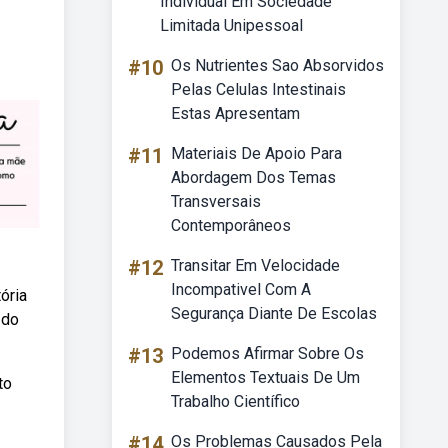
Individual Em Sociedade
Limitada Unipessoal
#10
Os Nutrientes Sao Absorvidos
Pelas Celulas Intestinais
Estas Apresentam
#11
Materiais De Apoio Para
Abordagem Dos Temas
Transversais
Contemporâneos
#12
Transitar Em Velocidade
Incompativel Com A
ória
Segurança Diante De Escolas
 do
#13
Podemos Afirmar Sobre Os
Elementos Textuais De Um
to
Trabalho Científico
#14
Os Problemas Causados Pela