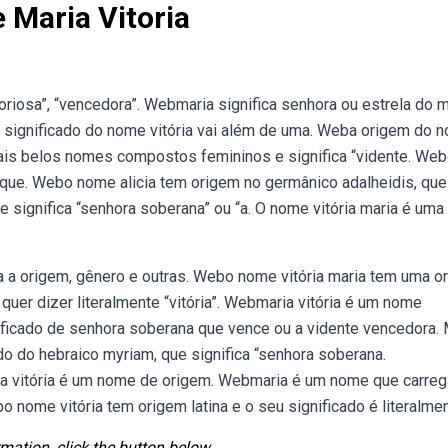
 Maria Vitoria
itoriosa”, “vencedora”. Webmaria significa senhora ou estrela do m
 o significado do nome vitória vai além de uma. Weba origem do 
 mais belos nomes compostos femininos e significa “vidente. We
que. Webo nome alicia tem origem no germânico adalheidis, que
 significa “senhora soberana” ou “a. O nome vitória maria é uma
a a origem, gênero e outras. Webo nome vitória maria tem uma o
 quer dizer literalmente “vitória”. Webmaria vitória é um nome
ificado de senhora soberana que vence ou a vidente vencedora. 
o do hebraico myriam, que significa “senhora soberana.
ia vitória é um nome de origem. Webmaria é um nome que carreg
o nome vitória tem origem latina e o seu significado é literalmen
mation, click the button below.