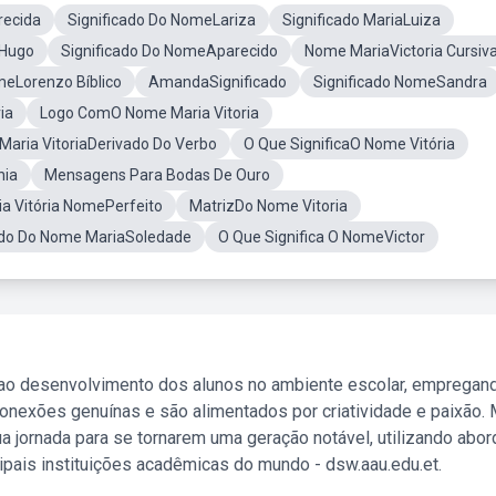
recida
Significado Do NomeLariza
Significado MariaLuiza
eHugo
Significado Do NomeAparecido
Nome MariaVictoria Cursiv
meLorenzo Bíblico
AmandaSignificado
Significado NomeSandra
ia
Logo ComO Nome Maria Vitoria
Maria VitoriaDerivado Do Verbo
O Que SignificaO Nome Vitória
hia
Mensagens Para Bodas De Ouro
ia Vitória NomePerfeito
MatrizDo Nome Vitoria
cado Do Nome MariaSoledade
O Que Significa O NomeVictor
 ao desenvolvimento dos alunos no ambiente escolar, empregan
nexões genuínas e são alimentados por criatividade e paixão. 
a jornada para se tornarem uma geração notável, utilizando abo
ipais instituições acadêmicas do mundo - dsw.aau.edu.et.