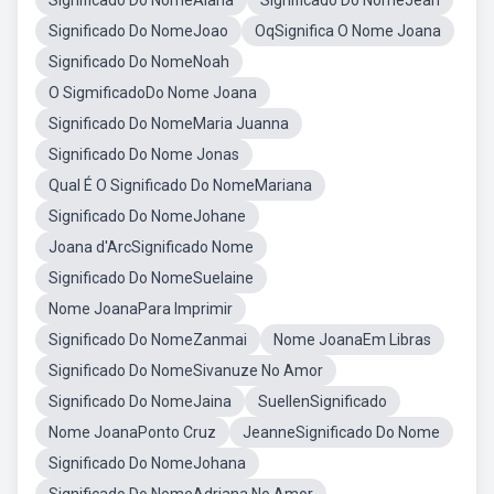
Significado Do NomeAlana
Significado Do NomeJean
Significado Do NomeJoao
OqSignifica O Nome Joana
Significado Do NomeNoah
O SigmificadoDo Nome Joana
Significado Do NomeMaria Juanna
Significado Do Nome Jonas
Qual É O Significado Do NomeMariana
Significado Do NomeJohane
Joana d'ArcSignificado Nome
Significado Do NomeSuelaine
Nome JoanaPara Imprimir
Significado Do NomeZanmai
Nome JoanaEm Libras
Significado Do NomeSivanuze No Amor
Significado Do NomeJaina
SuellenSignificado
Nome JoanaPonto Cruz
JeanneSignificado Do Nome
Significado Do NomeJohana