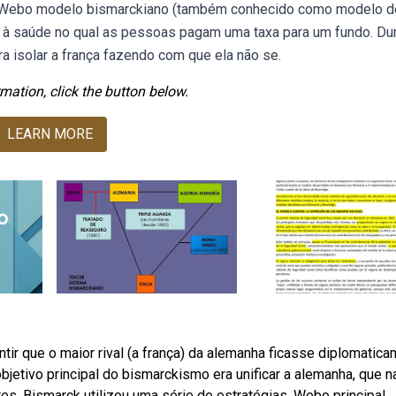
a. Webo modelo bismarckiano (também conhecido como modelo d
a à saúde no qual as pessoas pagam uma taxa para um fundo. Du
 isolar a frança fazendo com que ela não se.
mation, click the button below.
LEARN MORE
tir que o maior rival (a frança) da alemanha ficasse diplomatic
jetivo principal do bismarckismo era unificar a alemanha, que n
s. Bismarck utilizou uma série de estratégias. Webo principal