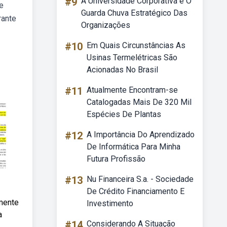
#9
A Universidade Corporativa é O
e
Guarda Chuva Estratégico Das
rante
Organizações
#10
Em Quais Circunstâncias As
Usinas Termelétricas São
Acionadas No Brasil
#11
Atualmente Encontram-se
Catalogadas Mais De 320 Mil
Espécies De Plantas
#12
A Importância Do Aprendizado
De Informática Para Minha
Futura Profissão
#13
Nu Financeira S.a. - Sociedade
De Crédito Financiamento E
amente
Investimento
a
#14
Considerando A Situação