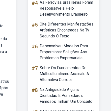
#4
As Ferrovias Brasileiras Foram
Responsáveis Pelo
Desenvolvimento Brasileiro
#5
Cite Diferentes Manifestações
Ao
Artísticas Encontradas Na Tv
Segundo O Texto
e da
os
#6
Desenvolveu Modelos Para
ra a
Proporcionar Soluções Aos
Problemas Empresariais
#7
Sobre Os Fundamentos Do
Multiculturalismo Assinale A
Alternativa Correta
ostrou
 Após
#8
Na Antiguidade Alguns
va
Cientistas E Pensadores
Famosos Tinham Um Conceito