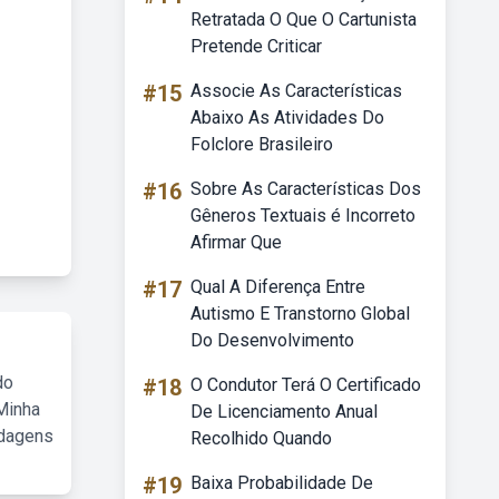
Retratada O Que O Cartunista
Pretende Criticar
#15
Associe As Características
Abaixo As Atividades Do
Folclore Brasileiro
#16
Sobre As Características Dos
Gêneros Textuais é Incorreto
Afirmar Que
#17
Qual A Diferença Entre
Autismo E Transtorno Global
Do Desenvolvimento
do
#18
O Condutor Terá O Certificado
Minha
De Licenciamento Anual
rdagens
Recolhido Quando
#19
Baixa Probabilidade De