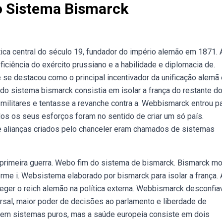
Do Sistema Bismarck
tica central do século 19, fundador do império alemão em 1871. 
ciência do exército prussiano e a habilidade e diplomacia de.
se destacou como o principal incentivador da unificação alemã 
o sistema bismarck consistia em isolar a frança do restante d
militares e tentasse a revanche contra a. Webbismarck entrou pa
os os seus esforços foram no sentido de criar um só país.
e alianças criados pelo chanceler eram chamados de sistemas
a primeira guerra. Webo fim do sistema de bismarck. Bismarck m
rme i. Websistema elaborado por bismarck para isolar a frança.
teger o reich alemão na política externa. Webbismarck desconfia
rsal, maior poder de decisões ao parlamento e liberdade de
tem sistemas puros, mas a saúde europeia consiste em dois