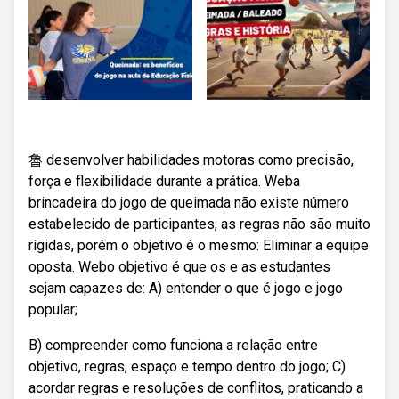
魯 desenvolver habilidades motoras como precisão,
força e flexibilidade durante a prática. Weba
brincadeira do jogo de queimada não existe número
estabelecido de participantes, as regras não são muito
rígidas, porém o objetivo é o mesmo: Eliminar a equipe
oposta. Webo objetivo é que os e as estudantes
sejam capazes de: A) entender o que é jogo e jogo
popular;
B) compreender como funciona a relação entre
objetivo, regras, espaço e tempo dentro do jogo; C)
acordar regras e resoluções de conflitos, praticando a