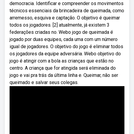
democracia. Identificar e compreender os movimentos
técnicos essenciais da brincadeira de queimada, como
arremesso, esquiva e captação. O objetivo é queimar
todos os jogadores. [2] atualmente, já existem 3
federações criadas no. Webo jogo de queimada é
jogado por duas equipes, cada uma com um número
igual de jogadores. O objetivo do jogo é eliminar todos
os jogadores da equipe adversária. Webo objetivo do
jogo é atingir com a bola as crianças que estão no
centro. A criança que for atingida será eliminada do
jogo e vai pra trás da última linha e. Queimar, não ser
queimado e salvar seus colegas.