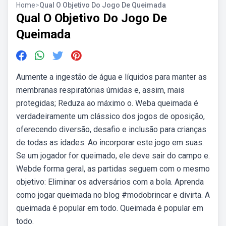
Home
>
Qual O Objetivo Do Jogo De Queimada
Qual O Objetivo Do Jogo De
Queimada
Aumente a ingestão de água e líquidos para manter as
membranas respiratórias úmidas e, assim, mais
protegidas; Reduza ao máximo o. Weba queimada é
verdadeiramente um clássico dos jogos de oposição,
oferecendo diversão, desafio e inclusão para crianças
de todas as idades. Ao incorporar este jogo em suas.
Se um jogador for queimado, ele deve sair do campo e.
Webde forma geral, as partidas seguem com o mesmo
objetivo: Eliminar os adversários com a bola. Aprenda
como jogar queimada no blog #modobrincar e divirta. A
queimada é popular em todo. Queimada é popular em
todo.