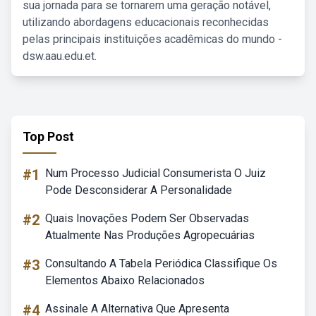
sua jornada para se tornarem uma geração notável,
utilizando abordagens educacionais reconhecidas
pelas principais instituições acadêmicas do mundo -
dsw.aau.edu.et.
Top Post
#1
Num Processo Judicial Consumerista O Juiz
Pode Desconsiderar A Personalidade
#2
Quais Inovações Podem Ser Observadas
Atualmente Nas Produções Agropecuárias
#3
Consultando A Tabela Periódica Classifique Os
Elementos Abaixo Relacionados
#4
Assinale A Alternativa Que Apresenta