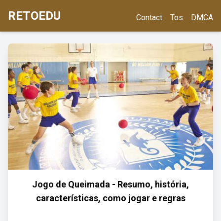
RETOEDU
Contact
Tos
DMCA
Jogo de Queimada - Resumo, história,
características, como jogar e regras