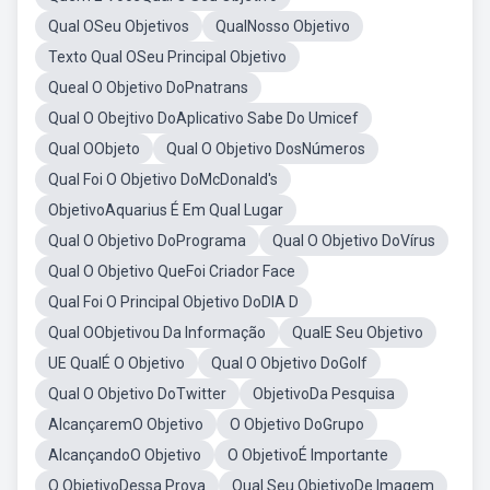
Qual OSeu Objetivos
QualNosso Objetivo
Texto Qual OSeu Principal Objetivo
Queal O Objetivo DoPnatrans
Qual O Obejtivo DoAplicativo Sabe Do Umicef
Qual OObjeto
Qual O Objetivo DosNúmeros
Qual Foi O Objetivo DoMcDonald's
ObjetivoAquarius É Em Qual Lugar
Qual O Objetivo DoPrograma
Qual O Objetivo DoVírus
Qual O Objetivo QueFoi Criador Face
Qual Foi O Principal Objetivo DoDIA D
Qual OObjetivou Da Informação
QualE Seu Objetivo
UE QualÉ O Objetivo
Qual O Objetivo DoGolf
Qual O Objetivo DoTwitter
ObjetivoDa Pesquisa
AlcançaremO Objetivo
O Objetivo DoGrupo
AlcançandoO Objetivo
O ObjetivoÉ Importante
O ObjetivoDessa Prova
Qual Seu ObjetivoDe Imagem