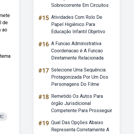
Sobrecorrente Em Circuitos
bmete
#15
Atividades Com Rolo De
l de
Papel Higiênico Para
s ao
Educação Infantil Objetivo
#16
A Funcao Administrativa
Coordenacao é A Funcao
istema
Diretamente Relacionada
#17
Selecione Uma Sequência
Protagonizada Por Um Dos
Personagens Do Filme
#18
Remetido Os Autos Para
órgão Jurisdicional
Competente Para Prosseguir
MC
#19
Qual Das Opções Abaixo
Representa Corretamente A