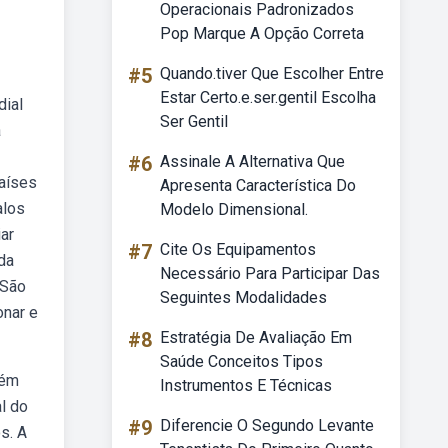
Operacionais Padronizados
Pop Marque A Opção Correta
#5
Quando.tiver Que Escolher Entre
Estar Certo.e.ser.gentil Escolha
dial
Ser Gentil
a
#6
Assinale A Alternativa Que
países
Apresenta Característica Do
alos
Modelo Dimensional.
ar
#7
Cite Os Equipamentos
da
Necessário Para Participar Das
 São
Seguintes Modalidades
onar e
#8
Estratégia De Avaliação Em
Saúde Conceitos Tipos
lém
Instrumentos E Técnicas
l do
#9
Diferencie O Segundo Levante
s. A