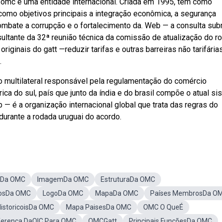
 omc é uma entidade internacional. Criada em 1995, tem como
como objetivos principais a integração econômica, a segurança
combate a corrupção e o fortalecimento da. Web — a consulta su
esultante da 32ª reunião técnica da comissão de atualização do ro
inais do gatt —reduzir tarifas e outras barreiras não tarifária
.
 multilateral responsável pela regulamentação do comércio
ica do sul, país que junto da índia e do brasil compõe o atual s
b — é a organização internacional global que trata das regras do
durante a rodada uruguai do acordo.
o Da OMC
ImagemDa OMC
EstruturaDa OMC
osDa OMC
LogoDa OMC
MapaDa OMC
Países MembrosDa O
istoricoisDa OMC
Mapa PaisesDa OMC
OMC O QueÉ
ferença DaOIC Para OMC
OMCGatt
Principais FunçõesDa OMC