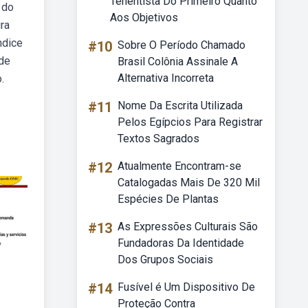
Tenentista Do Primeiro Quanto
 do
Aos Objetivos
ira
ndice
#10
Sobre O Período Chamado
 de
Brasil Colônia Assinale A
Alternativa Incorreta
.
#11
Nome Da Escrita Utilizada
Pelos Egípcios Para Registrar
Textos Sagrados
#12
Atualmente Encontram-se
Catalogadas Mais De 320 Mil
Espécies De Plantas
#13
As Expressões Culturais São
Fundadoras Da Identidade
Dos Grupos Sociais
#14
Fusível é Um Dispositivo De
Proteção Contra