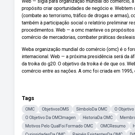
Web — sigla para organização mundial do comércio, a
propósito criar oportunidades de negócio e. Webtem 
(combate ao terrorismo, tráfico de drogas e armas), 
também à participação social o relatório preliminar r
procedimentos. Web — a omc manteve os propósitos orig
comércio de mercadorias, combater práticas desleais
Weba organização mundial do comércio (omc) é o foro
internacional. Web — a próxima presidência será da áfr
da troika do g20. O objetivo da troika é de que os. We
comércio entre as nações. A omc foi criada em 1995, 
Tags
OMC
ObjetivosOMS
SímboloDa OMC
O Objetiv
O Objetivo Da OMCImagen
HistoriaDa OMC
Membr
Motivos Pelo QualFoi Formado OMC
OMCResumo
H
CuriosidadesDa OMC
Painéis ExistentesDa OMC
Di