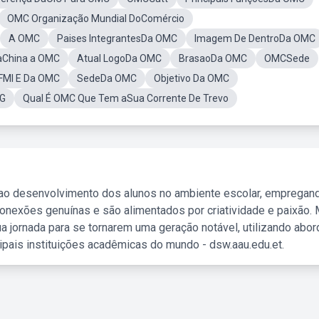
OMC Organização Mundial DoComércio
A OMC
Paises IntegrantesDa OMC
Imagem De DentroDa OMC
aChina a OMC
Atual LogoDa OMC
BrasaoDa OMC
OMCSede
FMI E Da OMC
SedeDa OMC
Objetivo Da OMC
G
Qual É OMC Que Tem aSua Corrente De Trevo
 ao desenvolvimento dos alunos no ambiente escolar, empregan
nexões genuínas e são alimentados por criatividade e paixão. 
a jornada para se tornarem uma geração notável, utilizando abo
ipais instituições acadêmicas do mundo - dsw.aau.edu.et.