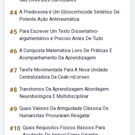
#4
A Prednisona é Um Glicocorticoide Sintético De
Potente Ação Antirreumática
#5
Para Escrever Um Texto Dissertativo-
argumentativo é Preciso Antes De Tudo
#6
A Conquista Matemática Livro De Práticas E
Acompanhamento Da Aprendizagem
#7
Tarefa Movimentada Para A Nova Unidade
Centralizadora Da Ceab-rd/srseii.
#8
Transtornos Da Aprendizagem Abordagem
Neurobiológica E Multidisciplinar
#9
Quais Valores Da Antiguidade Clássica Os
Humanistas Procuraram Resgatar
#10
Quais Requisitos Físicos Básicos Para
Aceitação Do Imóvel Como Garantia