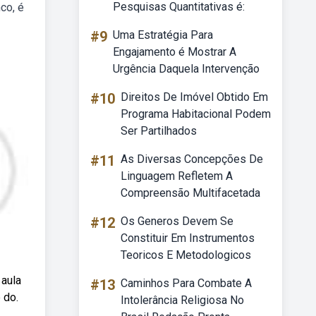
Pesquisas Quantitativas é:
co, é
#9
Uma Estratégia Para
Engajamento é Mostrar A
Urgência Daquela Intervenção
#10
Direitos De Imóvel Obtido Em
Programa Habitacional Podem
Ser Partilhados
#11
As Diversas Concepções De
Linguagem Refletem A
Compreensão Multifacetada
#12
Os Generos Devem Se
Constituir Em Instrumentos
Teoricos E Metodologicos
 aula
#13
Caminhos Para Combate A
 do.
Intolerância Religiosa No