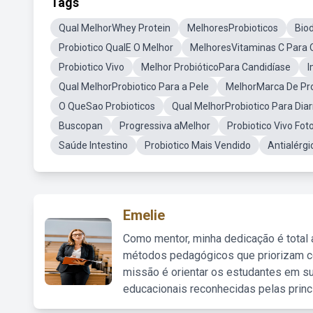
Tags
Qual MelhorWhey Protein
MelhoresProbioticos
Bio
Probiotico QualE O Melhor
MelhoresVitaminas C Para 
Probiotico Vivo
Melhor ProbióticoPara Candidíase
I
Qual MelhorProbiotico Para a Pele
MelhorMarca De Pro
O QueSao Probioticos
Qual MelhorProbiotico Para Diar
Buscopan
Progressiva aMelhor
Probiotico Vivo Fot
Saúde Intestino
Probiotico Mais Vendido
Antialérg
Emelie
Como mentor, minha dedicação é total
métodos pedagógicos que priorizam co
missão é orientar os estudantes em su
educacionais reconhecidas pelas princ