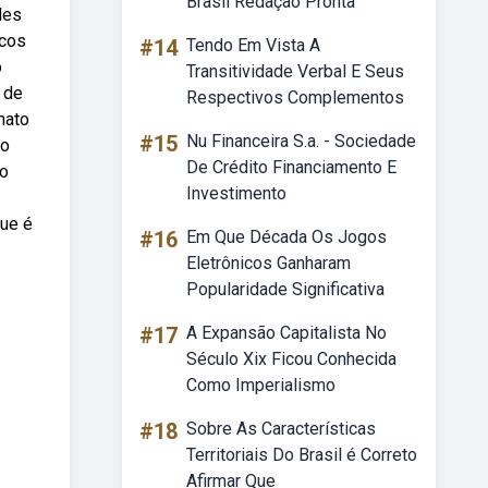
Brasil Redação Pronta
des
icos
#14
Tendo Em Vista A
o
Transitividade Verbal E Seus
 de
Respectivos Complementos
mato
#15
Nu Financeira S.a. - Sociedade
 o
De Crédito Financiamento E
ro
Investimento
ue é
#16
Em Que Década Os Jogos
Eletrônicos Ganharam
Popularidade Significativa
#17
A Expansão Capitalista No
Século Xix Ficou Conhecida
Como Imperialismo
#18
Sobre As Características
Territoriais Do Brasil é Correto
Afirmar Que