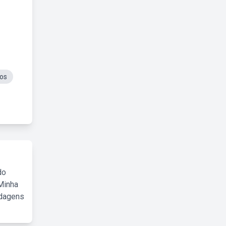
cos
do
Minha
rdagens