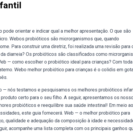
fantil
pode orientar e indicar qual a melhor apresentação. O que são
icro. Webos probióticos são microrganismos que, quando
e. Para construir uma diretriz, foi realizada uma revisão para d
o da diarreia? Os probióticos são classificados como microrgan
Web — como escolher o probiótico ideal para crianças? Com toda
materno. Webo melhor probiótico para crianças é o colidis em got
bês.
Web — nós testamos e pesquisamos os melhores probióticos infan
 produto certo para o seu filho. A seguir, apresentamos os noss
es probióticos e reequilibre sua saúde intestinal! Em meio a
essidades, este guia fornecerá. Web — o melhor probiótico para
eço, qualidade e adequação da composição à idade e necessidad
eguir, acompanhe uma lista completa com os principais ganhos q