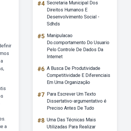
#4
Secretaria Municipal Dos
Direitos Humanos E
Desenvolvimento Social -
Sdhds
#5
Manipulacao
Do.comportamento Do Usuario
efinir
Pelo Controle De Dados Da
ismos
Internet
 a
#6
A Busca De Produtividade
as,
Competitividade E Diferenciais
Em Uma Organização
tis
#7
Para Escrever Um Texto
os
Dissertativo-argumentativo é
o
Preciso Antes De Tudo
es.
#8
Uma Das Técnicas Mais
ue a
Utilizadas Para Realizar