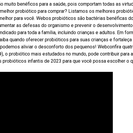
o muito benéficos para a saúde, pois comportam todas as virtu
elhor probiótico para comprar? Listamos os melhores probiót
melhor para você. Webos probióticos são bactérias benéficas d
aumentar as defesas do organismo e prevenir o desenvolvimento
dicado para toda a família, incluindo crianças e adultos. Em for
saiba quando oferecer probióticos para suas crianças e fortaleça
os podemos aliviar o desconforto dos pequenos! Webconfira quat
), o probiótico mais estudados no mundo, pode contribuir para a
robióticos infantis de 2023 para que você possa escolher o q