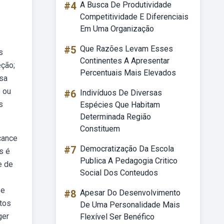
#4
A Busca De Produtividade
Competitividade E Diferenciais
Em Uma Organização
#5
Que Razões Levam Esses
s
Continentes A Apresentar
eção;
Percentuais Mais Elevados
sa
 ou
#6
Indivíduos De Diversas
s
Espécies Que Habitam
Determinada Região
Constituem
cance
#7
Democratização Da Escola
s é
Publica A Pedagogia Critico
e de
Social Dos Conteudos
se
#8
Apesar Do Desenvolvimento
ntos
De Uma Personalidade Mais
ger
Flexível Ser Benéfico