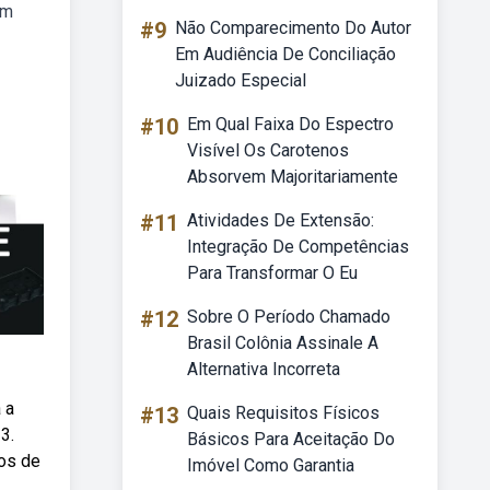
em
#9
Não Comparecimento Do Autor
Em Audiência De Conciliação
Juizado Especial
#10
Em Qual Faixa Do Espectro
Visível Os Carotenos
Absorvem Majoritariamente
#11
Atividades De Extensão:
Integração De Competências
Para Transformar O Eu
#12
Sobre O Período Chamado
Brasil Colônia Assinale A
Alternativa Incorreta
 a
#13
Quais Requisitos Físicos
3.
Básicos Para Aceitação Do
ros de
Imóvel Como Garantia