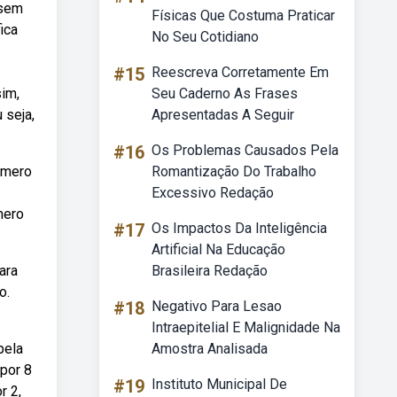
 sem
Físicas Que Costuma Praticar
ica
No Seu Cotidiano
#15
Reescreva Corretamente Em
sim,
Seu Caderno As Frases
 seja,
Apresentadas A Seguir
#16
Os Problemas Causados Pela
úmero
Romantização Do Trabalho
Excessivo Redação
mero
#17
Os Impactos Da Inteligência
Artificial Na Educação
ara
Brasileira Redação
o.
#18
Negativo Para Lesao
Intraepitelial E Malignidade Na
pela
Amostra Analisada
 por 8
#19
Instituto Municipal De
r 2,