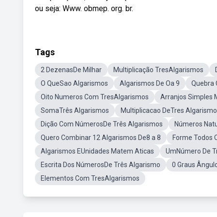
ou seja: Www. obmep. org. br.
Tags
2 DezenasDe Milhar
Multiplicação TresAlgarismos
O QueSao Algarismos
Algarismos De Oa 9
Quebra 
Oito Numeros Com TresAlgarismos
Arranjos Simples
SomaTrês Algarismos
Multiplicacao DeTres Algarismo
Dição Com NúmerosDe Três Algarismos
Números Natu
Quero Combinar 12 Algarismos De8 a 8
Forme Todos O
Algarismos EUnidades Matem Aticas
UmNúmero De Tr
Escrita Dos NúmerosDe Três Algarismo
0 Graus Ângul
Elementos Com TresAlgarismos