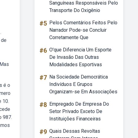
Sanguíneas Responsáveis Pelo
Transporte Do Oxigênio
#5
Pelos Comentários Feitos Pelo
Narrador Pode-se Concluir
.
Corretamente Que
 de
#6
O'que Diferencia Um Esporte
De Invasão Das Outras
 Mas
Modalidades Esportivas
#7
Na Sociedade Democrática
Indivíduos E Grupos
s é o
Organizam-se Em Associações
úmero
e 10.
#8
Empregado De Empresa Do
ucede
Setor Privado Exceto De
o 987.
Instituições Financeiras
demos
#9
Quais Dessas Revoltas