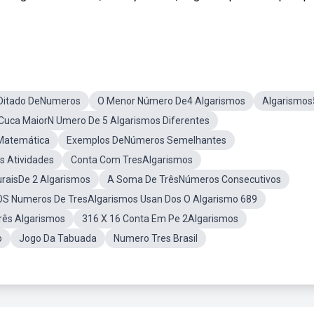
Ditado DeNumeros
O Menor Número De4 Algarismos
Algarismos
Cuca MaiorN Umero De 5 Algarismos Diferentes
 Matemática
Exemplos DeNúmeros Semelhantes
s Atividades
Conta Com TresAlgarismos
raisDe 2 Algarismos
A Soma De TrêsNúmeros Consecutivos
S Numeros De TresAlgarismos Usan Dos O Algarismo 689
ês Algarismos
316 X 16 Conta Em Pe 2Algarismos
o
Jogo Da Tabuada
Numero Tres Brasil