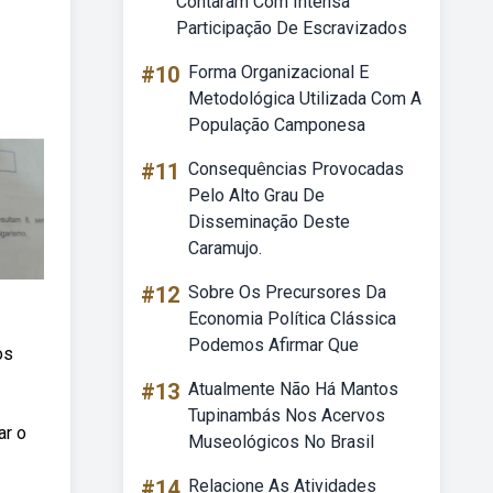
Contaram Com Intensa
Participação De Escravizados
#10
Forma Organizacional E
Metodológica Utilizada Com A
População Camponesa
#11
Consequências Provocadas
Pelo Alto Grau De
Disseminação Deste
Caramujo.
#12
Sobre Os Precursores Da
Economia Política Clássica
Podemos Afirmar Que
os
#13
Atualmente Não Há Mantos
Tupinambás Nos Acervos
ar o
Museológicos No Brasil
#14
Relacione As Atividades