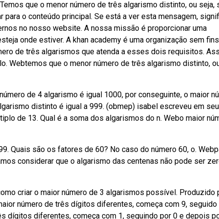
Temos que o menor número de três algarismo distinto, ou seja,
 para o conteúdo principal. Se está a ver esta mensagem, signif
ternos no nosso website. A nossa missão é proporcionar uma
esteja onde estiver. A khan academy é uma organização sem fins
ero de três algarismos que atenda a esses dois requisitos. As
lo. Webtemos que o menor número de três algarismo distinto, ou
número de 4 algarismo é igual 1000, por conseguinte, o maior n
algarismo distinto é igual a 999. (obmep) isabel escreveu em seu
tiplo de 13. Qual é a soma dos algarismos do n. Webo maior nú
99. Quais são os fatores de 60? No caso do número 60, o. Webp
amos considerar que o algarismo das centenas não pode ser zer
omo criar o maior número de 3 algarismos possível. Produzido 
a maior número de três dígitos diferentes, começa com 9, seguido
ês dígitos diferentes, começa com 1, seguindo por 0 e depois po