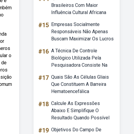
ue é
Brasileiros Com Maior
também
Influência Cultural Africana
mo
#15
Empresas Socialmente
Responsáveis Não Apenas
nda
Buscam Maximizar Os Lucros
or
meros
#16
A Técnica De Controle
ular o
Biológico Utilizada Pela
 de
Pesquisadora Consiste Na
eros
osição
#17
Quais São As Células Gliais
 comum
Que Constituem A Barreira
Hematoencefálica
#18
Calcule As Expressões
Abaixo E Simplifique O
Resultado Quando Possível
#19
Objetivos Do Campo De