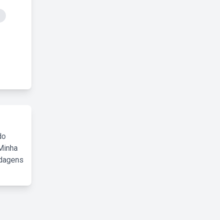
do
Minha
rdagens