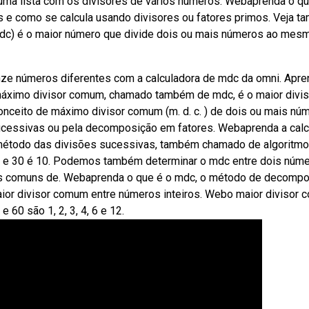
 uma lista com os divisores de vários números. Webaprenda o q
s e como se calcula usando divisores ou fatores primos. Veja 
dc) é o maior número que divide dois ou mais números ao mes
nze números diferentes com a calculadora de mdc da omni. Apre
máximo divisor comum, chamado também de mdc, é o maior divis
onceito de máximo divisor comum (m. d. c. ) de dois ou mais nú
ucessivas ou pela decomposição em fatores. Webaprenda a calc
método das divisões sucessivas, também chamado de algoritmo
 e 30 é 10. Podemos também determinar o mdc entre dois núm
es comuns de. Webaprenda o que é o mdc, o método de decomp
maior divisor comum entre números inteiros. Webo maior divisor
60 são 1, 2, 3, 4, 6 e 12.