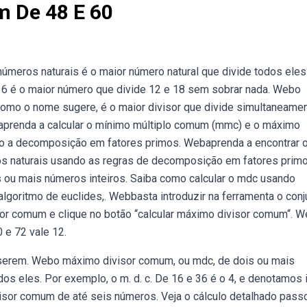
m De 48 E 60
meros naturais é o maior número natural que divide todos ele
s 6 é o maior número que divide 12 e 18 sem sobrar nada. Webo
omo o nome sugere, é o maior divisor que divide simultaneame
baprenda a calcular o mínimo múltiplo comum (mmc) e o máximo
o a decomposição em fatores primos. Webaprenda a encontrar 
s naturais usando as regras de decomposição em fatores prim
 ou mais números inteiros. Saiba como calcular o mdc usando
oritmo de euclides,. Webbasta introduzir na ferramenta o conj
or comum e clique no botão “calcular máximo divisor comum“. 
 e 72 vale 12.
 serem. Webo máximo divisor comum, ou mdc, de dois ou mais
dos eles. Por exemplo, o m. d. c. De 16 e 36 é o 4, e denotamos 
sor comum de até seis números. Veja o cálculo detalhado pass