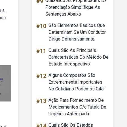
#9
Utilizando As Propriedades Da
Potenciação Simplifique As
 a.
Sentenças Abaixo
mdc
#10
São Elementos Básicos Que
Determinam Se Um Condutor
Dirige Defensivamente:
#11
Quais São As Principais
Características Do Método De
Estudo Introspectivo
#12
Alguns Compostos São
Extremamente Importantes
No Cotidiano Podemos Citar
#13
Ação Para Fornecimento De
Medicamentos C/c Tutela De
Urgência Antecipada
#14
Quais São Os Estados