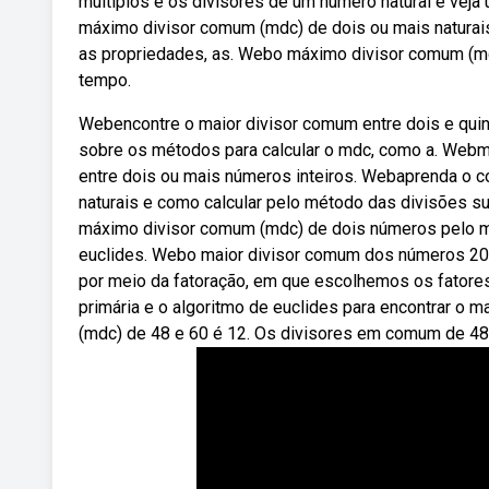
múltiplos e os divisores de um número natural e veja
máximo divisor comum (mdc) de dois ou mais naturai
as propriedades, as. Webo máximo divisor comum (m
tempo.
Webencontre o maior divisor comum entre dois e qui
sobre os métodos para calcular o mdc, como a. Web
entre dois ou mais números inteiros. Webaprenda o c
naturais e como calcular pelo método das divisões s
máximo divisor comum (mdc) de dois números pelo 
euclides. Webo maior divisor comum dos números 20
por meio da fatoração, em que escolhemos os fator
primária e o algoritmo de euclides para encontrar o 
(mdc) de 48 e 60 é 12. Os divisores em comum de 48 e 