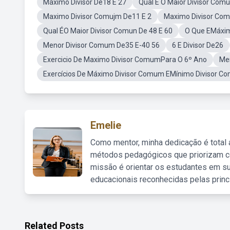
Máximo Divisor De18 E 27
Qual É O Maior Divisor Com
Maximo Divisor Comujm De11 E 2
Maximo Divisor Co
Qual ÉO Maior Divisor Comun De 48 E 60
O Que EMáxi
Menor Divisor Comum De35 E-40 56
6 E Divisor De26
Exercicio De Maximo Divisor ComumPara O 6º Ano
Men
Exercícios De Máximo Divisor Comum EMínimo Divisor C
Emelie
Como mentor, minha dedicação é total
métodos pedagógicos que priorizam co
missão é orientar os estudantes em su
educacionais reconhecidas pelas princ
Related Posts