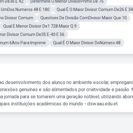
um De36 E 42
Determine O Menor DivisorPrimo De 75
m UmDos Numeros 48 E 180
Qual É O Maior Divisor Comum De26 E 34
mo Divisor Comum
Questoes De Divisão ComDivisor Maior Que 10
Qual E Menor Divisor De1 728 Maior Q 9
or Divisor Comum De35 E-40 E 56
omum 6Ano Para Imprimir
Qual É O Maior Divisor DoNúmero 48
 ao desenvolvimento dos alunos no ambiente escolar, empregan
nexões genuínas e são alimentados por criatividade e paixão. 
a jornada para se tornarem uma geração notável, utilizando abo
ipais instituições acadêmicas do mundo - dsw.aau.edu.et.