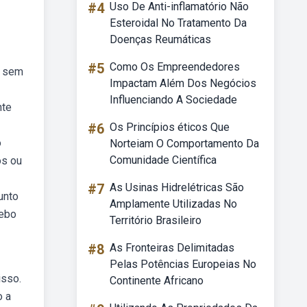
#4
Uso De Anti-inflamatório Não
Esteroidal No Tratamento Da
Doenças Reumáticas
#5
Como Os Empreendedores
s sem
Impactam Além Dos Negócios
Influenciando A Sociedade
nte
#6
Os Princípios éticos Que
o
Norteiam O Comportamento Da
Comunidade Científica
os ou
#7
As Usinas Hidrelétricas São
unto
Amplamente Utilizadas No
Webo
Território Brasileiro
#8
As Fronteiras Delimitadas
Pelas Potências Europeias No
isso.
Continente Africano
o a