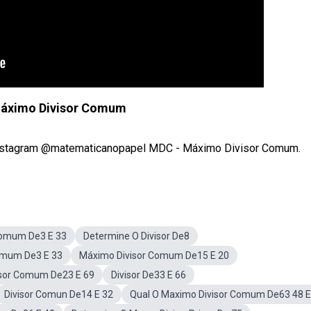
áximo Divisor Comum
 o instagram @matematicanopapel MDC - Máximo Divisor Comum.
Comum De3 E 33
Determine O Divisor De8
omum De3 E 33
Máximo Divisor Comum De15 E 20
visor Comum De23 E 69
Divisor De33 E 66
Divisor Comun De14 E 32
Qual O Maximo Divisor Comum De63 48 E