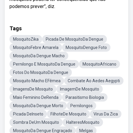
podemos prever”, diz.
Tags
MosquitoZika
Picada De MosquitoDa Dengue
MosquitoFebre Amarela
MosquitoDengue Foto
MosquitoDa Dengue Macho
Pernilongo E MosquitoDa Dengue
MosquitoAfricano
Fotos Do MosquitoDa Dengue
Mosquito Macho EFêmea
Combate Ao Aedes Aegypti
ImagensDe Mosquito
ImagemDe Mosquito
Maio Feminino DeRenda
Parasitismo Biologia
MosquitoDa Dengue Morto
Pernilongos
Picada DeInseto
FilhoteDe Mosquito
Virus Da Zica
Sombra DeUm Mosquito
HalteresMosquito
MosquitoDa Dengue Engraçado
Melgas