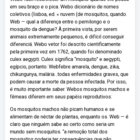
em seu braço e o pica. Webo dicionário de nomes
coletivos (lisboa, ed. « nuvem (de mosquitos, quando.
Web — qual a diferença entre o pernilongo e o
mosquito da dengue? À primeira vista, por serem
animais extremamente pequenos, é difícil conseguir
diferenciá. Webo vetor foi descrito cientificamente
pela primeira vez em 1762, quando foi denominado
culex aegypti. Culex significa “mosquito” e aegypti,
egípcio, portanto: Webfebre amarela, dengue, zika,
chikungunya, malária…todas enfermidades graves, que
podem causar a morte da pessoa infectada. Por isso,
é muito importante saber. Webos mosquitos machos e
fêmeas diferem em seus papéis reprodutivos:
Os mosquitos machos não picam humanos e se
alimentam de néctar de plantas, enquanto os. Web — é
claro que ninguém sabe ao certo como seria um
mundo sem mosquitos. “a remoção total dos
mosquitos poderia ter consequências que não