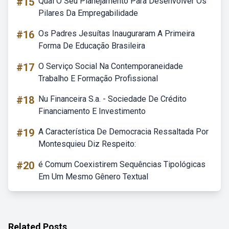
#15
Qual O Seu Planejamento Para Desenvolver Os
Pilares Da Empregabilidade
#16
Os Padres Jesuítas Inauguraram A Primeira
Forma De Educação Brasileira
#17
O Serviço Social Na Contemporaneidade
Trabalho E Formação Profissional
#18
Nu Financeira S.a. - Sociedade De Crédito
Financiamento E Investimento
#19
A Característica De Democracia Ressaltada Por
Montesquieu Diz Respeito:
#20
é Comum Coexistirem Sequências Tipológicas
Em Um Mesmo Gênero Textual
Related Posts