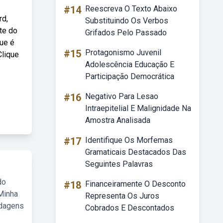
#14
Reescreva O Texto Abaixo
rd,
Substituindo Os Verbos
te do
Grifados Pelo Passado
que é
#15
Protagonismo Juvenil
Clique
Adolescência Educação E
Participação Democrática
#16
Negativo Para Lesao
Intraepitelial E Malignidade Na
Amostra Analisada
#17
Identifique Os Morfemas
Gramaticais Destacados Das
Seguintes Palavras
do
#18
Financeiramente O Desconto
Minha
Representa Os Juros
rdagens
Cobrados E Descontados