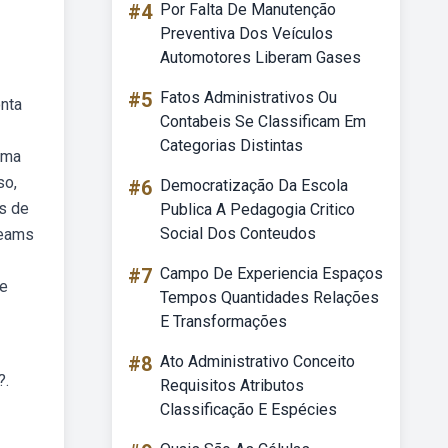
#4
Por Falta De Manutenção
Preventiva Dos Veículos
Automotores Liberam Gases
#5
Fatos Administrativos Ou
onta
Contabeis Se Classificam Em
Categorias Distintas
ema
so,
#6
Democratização Da Escola
as de
Publica A Pedagogia Critico
Social Dos Conteudos
teams
#7
Campo De Experiencia Espaços
ce
Tempos Quantidades Relações
E Transformações
#8
Ato Administrativo Conceito
?.
Requisitos Atributos
Classificação E Espécies