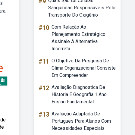
#9
Quais São As Células
os
Sanguíneas Responsáveis Pelo
ra.
Transporte Do Oxigênio
#10
Com Relação Ao
Planejamento Estratégico
Assinale A Alternativa
Incorreta
#11
O Objetivo Da Pesquisa De
Clima Organizacional Consiste
Em Compreender
#12
Avaliação Diagnostica De
Historia E Geografia 1 Ano
Ensino Fundamental
#13
Avaliação Adaptada De
ade
Portugues Para Alunos Com
de
Necessidades Especiais