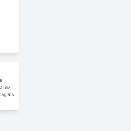
do
Minha
rdagens