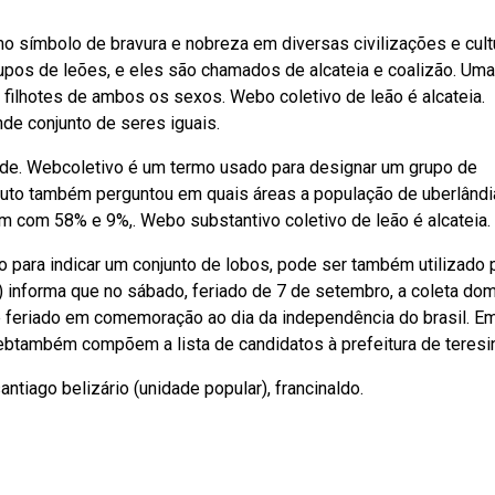
 símbolo de bravura e nobreza em diversas civilizações e cult
rupos de leões, e eles são chamados de alcateia e coalizão. Uma
 filhotes de ambos os sexos. Webo coletivo de leão é alcateia.
nde conjunto de seres iguais.
 de. Webcoletivo é um termo usado para designar um grupo de
tuto também perguntou em quais áreas a população de uberlândi
m com 58% e 9%,. Webo substantivo coletivo de leão é alcateia.
do para indicar um conjunto de lobos, pode ser também utilizado 
) informa que no sábado, feriado de 7 de setembro, a coleta domi
é feriado em comemoração ao dia da independência do brasil. E
Webtambém compõem a lista de candidatos à prefeitura de teresi
antiago belizário (unidade popular), francinaldo.