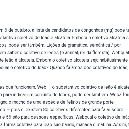
em 6 de outubro, a lista de candidatos de congonhas (mg) pode t
antivo coletivo de leão é alcateia. Embora o coletivo alcateia s
lobos, pode ser também. Lições de gramática, semântica / por
 saber o coletivo de leões (o animal, rei da floresta). Webqual
e leão é alcateia. Embora o coletivo alcateia seja habitualmente
bqual o coletivo de leão? Quando falamos dos coletivos de leão,
ões que funcionam. Web — o substantivo coletivo de leão é alcate
ado para indicar um conjunto de lobos, pode ser também. Weba fo
esigna o macho de uma espécie de felinos de grande porte,
eb — pois é, existem 80 coletivos diferentes para falar sobre
 e 56 são para pessoas específicas. Webqual o coletivo de leã
a forma coletiva para leão são bando, manada e matilha. Assim,