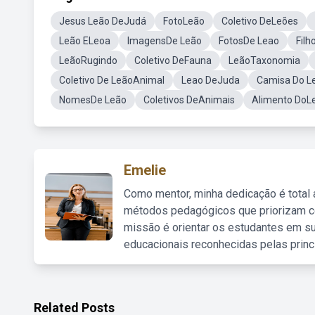
Jesus Leão DeJudá
FotoLeão
Coletivo DeLeões
Leão ELeoa
ImagensDe Leão
FotosDe Leao
Filh
LeãoRugindo
Coletivo DeFauna
LeãoTaxonomia
Coletivo De LeãoAnimal
Leao DeJuda
Camisa Do L
NomesDe Leão
Coletivos DeAnimais
Alimento DoL
Emelie
Como mentor, minha dedicação é total
métodos pedagógicos que priorizam co
missão é orientar os estudantes em su
educacionais reconhecidas pelas princ
Related Posts