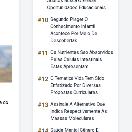
Adultos Busca Oferecer
Oportunidades Educacionais
#10
Segundo Piaget O
Conhecimento Infantil
Acontece Por Meio De
Descobertas
#11
Os Nutrientes Sao Absorvidos
Pelas Celulas Intestinais
Estas Apresentam
#12
O Tematica Vida Tem Sido
Enfatizado Por Diversas
Propostas Curriculares
ia do
#13
Assinale A Alternativa Que
Indica Respectivamente As
Massas Moleculares
#14
Saúde Mental Gênero E