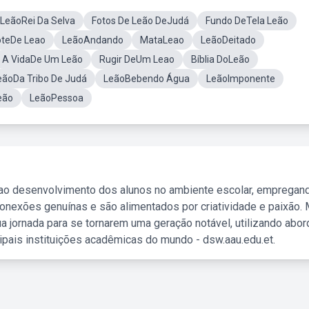
LeãoRei Da Selva
Fotos De Leão DeJudá
Fundo DeTela Leão
oteDe Leao
LeãoAndando
MataLeao
LeãoDeitado
A VidaDe Um Leão
Rugir DeUm Leao
Bíblia DoLeão
eãoDa Tribo De Judá
LeãoBebendo Água
LeãoImponente
eão
LeãoPessoa
 ao desenvolvimento dos alunos no ambiente escolar, empregan
nexões genuínas e são alimentados por criatividade e paixão. 
a jornada para se tornarem uma geração notável, utilizando abo
ipais instituições acadêmicas do mundo - dsw.aau.edu.et.