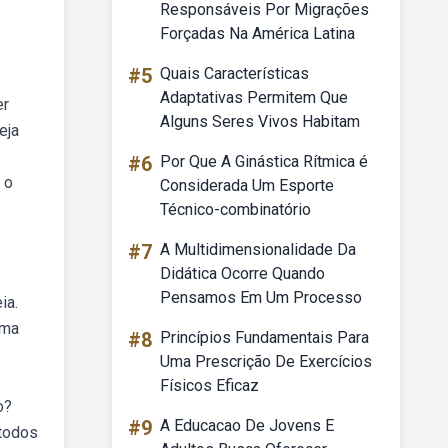
Responsáveis Por Migrações
Forçadas Na América Latina
#5
Quais Características
Adaptativas Permitem Que
er
Alguns Seres Vivos Habitam
eja
#6
Por Que A Ginástica Rítmica é
 o
Considerada Um Esporte
Técnico-combinatório
#7
A Multidimensionalidade Da
Didática Ocorre Quando
Pensamos Em Um Processo
ia.
rma
#8
Princípios Fundamentais Para
Uma Prescrição De Exercícios
Físicos Eficaz
o?
#9
A Educacao De Jovens E
 todos