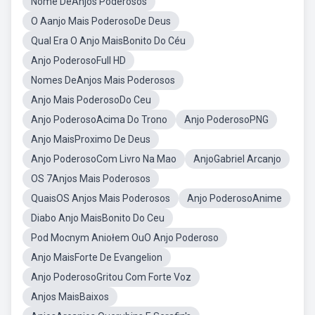
Nome DeAnjos Poderosos
O Aanjo Mais PoderosoDe Deus
Qual Era O Anjo MaisBonito Do Céu
Anjo PoderosoFull HD
Nomes DeAnjos Mais Poderosos
Anjo Mais PoderosoDo Ceu
Anjo PoderosoAcima Do Trono
Anjo PoderosoPNG
Anjo MaisProximo De Deus
Anjo PoderosoCom Livro Na Mao
AnjoGabriel Arcanjo
OS 7Anjos Mais Poderosos
QuaisOS Anjos Mais Poderosos
Anjo PoderosoAnime
Diabo Anjo MaisBonito Do Ceu
Pod Mocnym Aniołem OuO Anjo Poderoso
Anjo MaisForte De Evangelion
Anjo PoderosoGritou Com Forte Voz
Anjos MaisBaixos