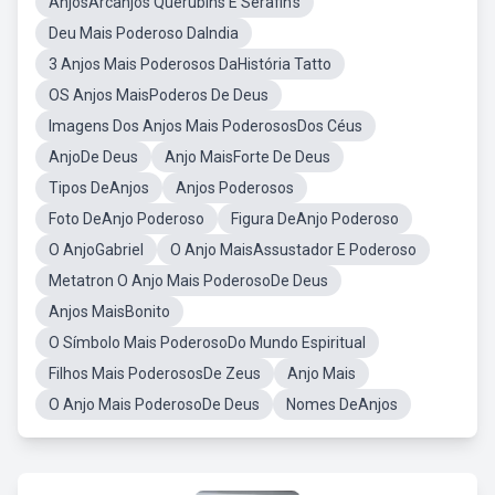
AnjosArcanjos Querubins E Serafin's
Deu Mais Poderoso DaIndia
3 Anjos Mais Poderosos DaHistória Tatto
OS Anjos MaisPoderos De Deus
Imagens Dos Anjos Mais PoderososDos Céus
AnjoDe Deus
Anjo MaisForte De Deus
Tipos DeAnjos
Anjos Poderosos
Foto DeAnjo Poderoso
Figura DeAnjo Poderoso
O AnjoGabriel
O Anjo MaisAssustador E Poderoso
Metatron O Anjo Mais PoderosoDe Deus
Anjos MaisBonito
O Símbolo Mais PoderosoDo Mundo Espiritual
Filhos Mais PoderososDe Zeus
Anjo Mais
O Anjo Mais PoderosoDe Deus
Nomes DeAnjos