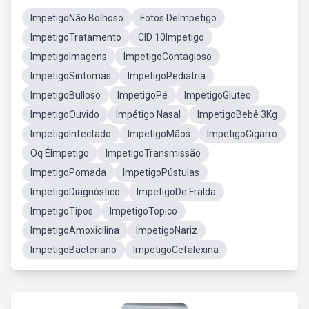
ImpetigoNão Bolhoso
Fotos DeImpetigo
ImpetigoTratamento
CID 10Impetigo
ImpetigoImagens
ImpetigoContagioso
ImpetigoSintomas
ImpetigoPediatria
ImpetigoBulloso
ImpetigoPé
ImpetigoGluteo
ImpetigoOuvido
Impétigo Nasal
ImpetigoBebê 3Kg
ImpetigoInfectado
ImpetigoMãos
ImpetigoCigarro
Oq ÉImpetigo
ImpetigoTransmissão
ImpetigoPomada
ImpetigoPústulas
ImpetigoDiagnóstico
ImpetigoDe Fralda
ImpetigoTipos
ImpetigoTopico
ImpetigoAmoxicilina
ImpetigoNariz
ImpetigoBacteriano
ImpetigoCefalexina