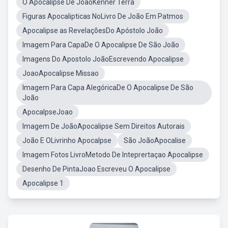
O Apocalipse De JoãoKenner Terra
Figuras Apocalipticas NoLivro De João Em Patmos
Apocalipse as RevelaçõesDo Apóstolo João
Imagem Para CapaDe O Apocalipse De São João
Imagens Do Apostolo JoãoEscrevendo Apocalipse
JoaoApocalipse Missao
Imagem Para Capa AlegóricaDe O Apocalipse De São
João
ApocalpseJoao
Imagem De JoãoApocalipse Sem Direitos Autorais
João E OLivrinho Apocalpse
São JoãoApocalise
Imagem Fotos LivroMetodo De Inteprertaçao Apocalipse
Desenho De PintaJoao Escreveu O Apocalipse
Apocalipse 1