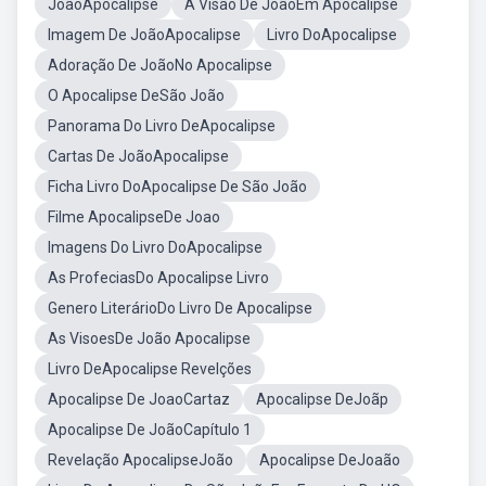
JoãoApocalipse
A Visão De JoãoEm Apocalipse
Imagem De JoãoApocalipse
Livro DoApocalipse
Adoração De JoãoNo Apocalipse
O Apocalipse DeSão João
Panorama Do Livro DeApocalipse
Cartas De JoãoApocalipse
Ficha Livro DoApocalipse De São João
Filme ApocalipseDe Joao
Imagens Do Livro DoApocalipse
As ProfeciasDo Apocalipse Livro
Genero LiterárioDo Livro De Apocalipse
As VisoesDe João Apocalipse
Livro DeApocalipse Revelções
Apocalipse De JoaoCartaz
Apocalipse DeJoãp
Apocalipse De JoãoCapítulo 1
Revelação ApocalipseJoão
Apocalipse DeJoaão