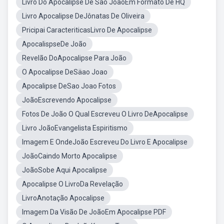
Livro Do Apocalipse De São JoãoEm Formato De HQ
Livro Apocalipse DeJônatas De Oliveira
Pricipai CaracteriticasLivro De Apocalipse
ApocalispseDe João
Revelão DoApocalipse Para João
O Apocalipse DeSäao Joao
Apocalipse DeSao Joao Fotos
JoãoEscrevendo Apocalipse
Fotos De João O Qual Escreveu O Livro DeApocalipse
Livro JoãoEvangelista Espiritismo
Imagem E OndeJoão Escreveu Do Livro E Apocalipse
JoãoCaindo Morto Apocalipse
JoãoSobe Aqui Apocalipse
Apocalipse O LivroDa Revelação
LivroAnotação Apocalipse
Imagem Da Visão De JoãoEm Apocalipse PDF