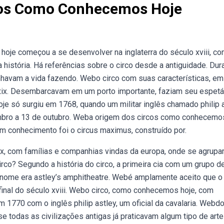
rcos Como Conhecemos Hoje
je começou a se desenvolver na inglaterra do século xviii, c
história. Há referências sobre o circo desde a antiguidade. Dur
avam a vida fazendo. Webo circo com suas características, em
ulo xix. Desembarcavam em um porto importante, faziam seu espet
e só surgiu em 1768, quando um militar inglês chamado philip 
mbro a 13 de outubro. Weba origem dos circos como conhecemo
em conhecimento foi o circus maximus, construído por.
ix, com famílias e companhias vindas da europa, onde se agrup
rco? Segundo a história do circo, a primeira cia com um grupo d
nome era astley’s amphitheatre. Webé amplamente aceito que o 
nal do século xviii. Webo circo, como conhecemos hoje, com
 1770 com o inglês philip astley, um oficial da cavalaria. Webd
e todas as civilizações antigas já praticavam algum tipo de arte