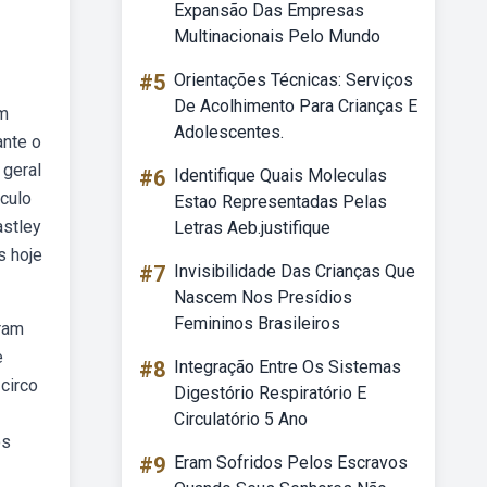
Expansão Das Empresas
Multinacionais Pelo Mundo
#5
Orientações Técnicas: Serviços
De Acolhimento Para Crianças E
om
Adolescentes.
ante o
 geral
#6
Identifique Quais Moleculas
áculo
Estao Representadas Pelas
astley
Letras Aeb.justifique
s hoje
#7
Invisibilidade Das Crianças Que
Nascem Nos Presídios
Femininos Brasileiros
aram
e
#8
Integração Entre Os Sistemas
circo
Digestório Respiratório E
Circulatório 5 Ano
os
#9
Eram Sofridos Pelos Escravos