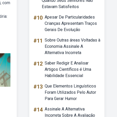
Quando Seus Senhores Não
i, com
Estavam Satisfeitos
ria:
#10
Apesar De Particularidades
Crianças Apresentam Traços
Gerais De Evolução
#11
Sobre Outras áreas Voltadas à
Economia Assinale A
Alternativa Incorreta
#12
Saber Redigir E Analisar
Artigos Científicos é Uma
Habilidade Essencial
#13
Que Elementos Linguísticos
Foram Utilizados Pelo Autor
Para Gerar Humor
#14
Assinale A Alternativa
Incorreta Sobre A Avaliação