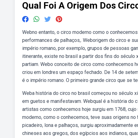
Qual Foi A Origem Dos Ci
Webno entanto, o circo moderno como o conhecemos ho
performances de palhaços,. Weborigem do circo e sua 
império romano, por exemplo, grupos de pessoas ganh
itinerante, existe no brasil a partir dos fins do séc
partiam. Webo conceito de circo como conhecemos hoj
criou em londres um espaço fechado. De 14 de sete
é o império romano. O primeiro grande circo que se t
Weba história do circo no brasil começou no século x
em guetos e manifestavam. Webqual é a história do ci
artistas como conhecemos hoje surgiu em 1768, cujo 
moderno, como o conhecemos, teve suas origens no fi
picadeiro, lona e palhaços, surgiu aproximadamente em
chineses aos gregos, dos egípcios aos indianos, quas