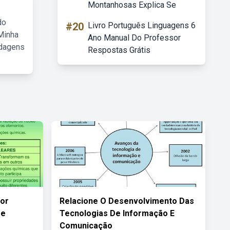
Montanhosas Explica Se
do
#20
Livro Português Linguagens 6
Minha
Ano Manual Do Professor
rdagens
Respostas Grátis
Por
Relacione O Desenvolvimento Das
De
Tecnologias De Informação E
Comunicação