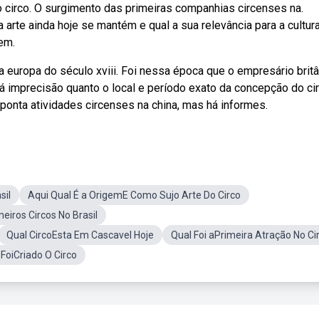
 circo. O surgimento das primeiras companhias circenses na.
rte ainda hoje se mantém e qual a sua relevância para a cultur
em.
uropa do século xviii. Foi nessa época que o empresário britâ
há imprecisão quanto o local e período exato da concepção do ci
nta atividades circenses na china, mas há informes.
sil
Aqui Qual É a OrigemE Como Sujo Arte Do Circo
iros Circos No Brasil
Qual CircoEsta Em Cascavel Hoje
Qual Foi aPrimeira Atração No Ci
FoiCriado O Circo