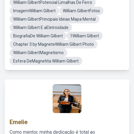
William GilbertPotencial Limalhas De Ferro
ImagemWilliam Gilbert
William GilbertFotos
William GilbertPrincipais Ideias Mapa Mental
William Gilbert E aEletricidade
BiografiaDe William Gilbert
1William Gilbert
Chapter 3 by MagneteWilliam Gilbert Photo
William GilbertMagnetismo
Esfera DeMagnetita William Gilbert
Emelie
Como mentor, minha dedicação é total ao