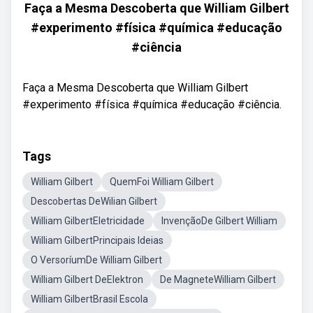
Faça a Mesma Descoberta que William Gilbert
#experimento #física #química #educação
#ciência
Faça a Mesma Descoberta que William Gilbert
#experimento #física #química #educação #ciência.
Tags
William Gilbert
QuemFoi William Gilbert
Descobertas DeWilian Gilbert
William GilbertEletricidade
InvençãoDe Gilbert William
William GilbertPrincipais Ideias
O VersoríumDe William Gilbert
William Gilbert DeElektron
De MagneteWilliam Gilbert
William GilbertBrasil Escola