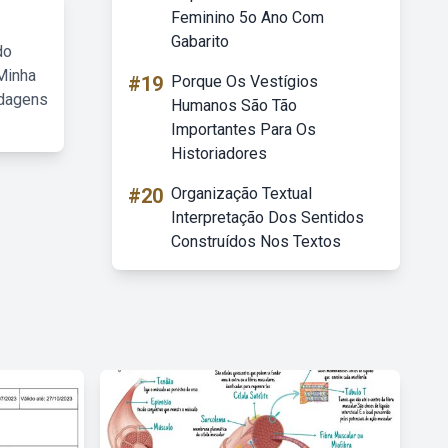
Feminino 5o Ano Com
Gabarito
do
Minha
#19
Porque Os Vestígios
rdagens
Humanos São Tão
Importantes Para Os
Historiadores
#20
Organização Textual
Interpretação Dos Sentidos
Construídos Nos Textos