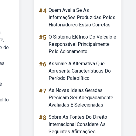
#4
Quem Avalia Se As
Informações Produzidas Pelos
Historiadores Estão Corretas
s.
#5
O Sistema Elétrico Do Veículo é
e,
Responsável Principalmente
te de
Pelo Acionamento
ias
#6
Assinale A Alternativa Que
Apresenta Características Do
Período Paleolítico
é
#7
As Novas Ideias Geradas
Precisam Ser Adequadamente
clito
Avaliadas E Selecionadas
#8
Sobre As Fontes Do Direito
Internacional Considere As
Seguintes Afirmações