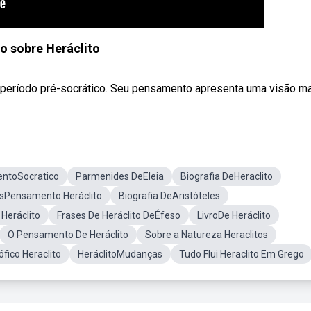
o sobre Heráclito
o período pré-socrático. Seu pensamento apresenta uma visão mai
ntoSocratico
Parmenides DeEleia
Biografia DeHeraclito
sPensamento Heráclito
Biografia DeAristóteles
Heráclito
Frases De Heráclito DeÉfeso
LivroDe Heráclito
O Pensamento De Heráclito
Sobre a Natureza Heraclitos
fico Heraclito
HeráclitoMudanças
Tudo Flui Heraclito Em Grego