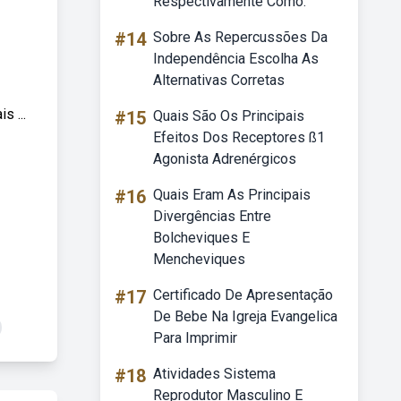
Respectivamente Como:
#14
Sobre As Repercussões Da
Independência Escolha As
Alternativas Corretas
s ...
#15
Quais São Os Principais
Efeitos Dos Receptores ß1
Agonista Adrenérgicos
#16
Quais Eram As Principais
Divergências Entre
Bolcheviques E
Mencheviques
#17
Certificado De Apresentação
De Bebe Na Igreja Evangelica
Para Imprimir
#18
Atividades Sistema
Reprodutor Masculino E