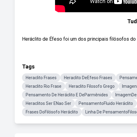
Tud
Heráclito de Éfeso foi um dos principais filósofos d
Tags
Heraclito Frases
Heraclito DeEfeso Frases
Pensame
Heraclito Rio Frase
Heraclito Filosofo Grego
Imagen
Pensamento De Heráclito E DeParmênides
ImagemDe 
Heraclitos Ser ENao Ser
PensamentoFluido Heráclito
Frases DoFilósofo Heráclito
Linha De PensamentoFilosó