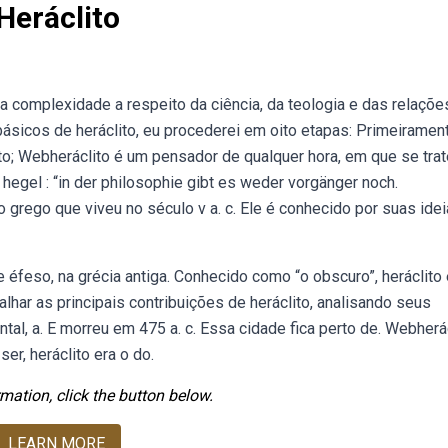
Heráclito
 complexidade a respeito da ciência, da teologia e das relaçõe
icos de heráclito, eu procederei em oito etapas: Primeirament
to; Webheráclito é um pensador de qualquer hora, em que se tra
hegel : “in der philosophie gibt es weder vorgänger noch.
o grego que viveu no século v a. c. Ele é conhecido por suas ide
 éfeso, na grécia antiga. Conhecido como “o obscuro”, heráclito 
lhar as principais contribuições de heráclito, analisando seus
l, a. E morreu em 475 a. c. Essa cidade fica perto de. Webherá
er, heráclito era o do.
mation, click the button below.
LEARN MORE