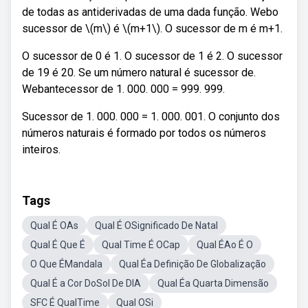
de todas as antiderivadas de uma dada função. Webo
sucessor de \(m\) é \(m+1\). O sucessor de m é m+1.
O sucessor de 0 é 1. O sucessor de 1 é 2. O sucessor
de 19 é 20. Se um número natural é sucessor de.
Webantecessor de 1. 000. 000 = 999. 999.
Sucessor de 1. 000. 000 = 1. 000. 001. O conjunto dos
números naturais é formado por todos os números
inteiros.
Tags
Qual É OAs
Qual É OSignificado De Natal
Qual É Que É
Qual Time É OCap
Qual ÉAo É O
O Que ÉMandala
Qual Éa Definição De Globalização
Qual É a Cor DoSol De DIA
Qual Éa Quarta Dimensão
SFC É QualTime
Qual OSi