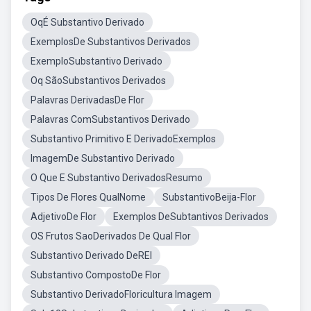
OqÉ Substantivo Derivado
ExemplosDe Substantivos Derivados
ExemploSubstantivo Derivado
Oq SãoSubstantivos Derivados
Palavras DerivadasDe Flor
Palavras ComSubstantivos Derivado
Substantivo Primitivo E DerivadoExemplos
ImagemDe Substantivo Derivado
O Que E Substantivo DerivadosResumo
Tipos De Flores QualNome
SubstantivoBeija-Flor
AdjetivoDe Flor
Exemplos DeSubtantivos Derivados
OS Frutos SaoDerivados De Qual Flor
Substantivo Derivado DeREI
Substantivo CompostoDe Flor
Substantivo DerivadoFloricultura Imagem