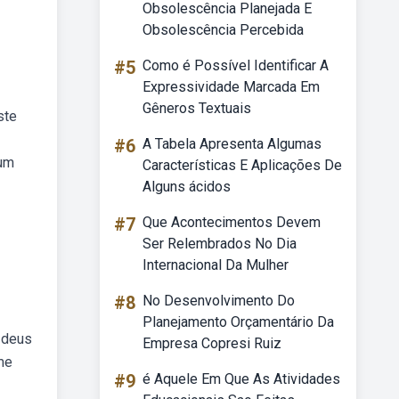
Obsolescência Planejada E
Obsolescência Percebida
#5
Como é Possível Identificar A
Expressividade Marcada Em
Gêneros Textuais
ste
#6
A Tabela Apresenta Algumas
 um
Características E Aplicações De
Alguns ácidos
#7
Que Acontecimentos Devem
Ser Relembrados No Dia
Internacional Da Mulher
#8
No Desenvolvimento Do
Planejamento Orçamentário Da
 deus
Empresa Copresi Ruiz
me
#9
é Aquele Em Que As Atividades