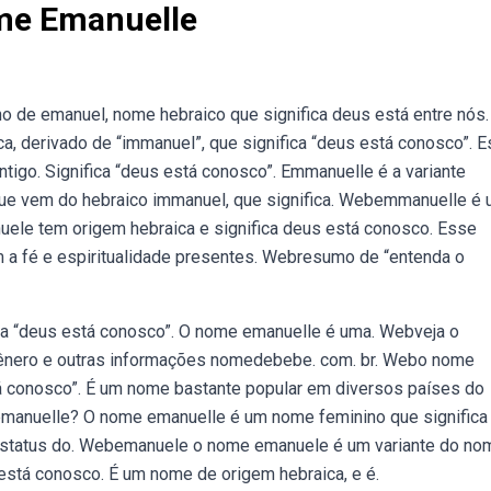
ome Emanuelle
 de emanuel, nome hebraico que significa deus está entre nós.
 derivado de “immanuel”, que significa “deus está conosco”. E
tigo. Significa “deus está conosco”. Emmanuelle é a variante
que vem do hebraico immanuel, que significa. Webemmanuelle é
le tem origem hebraica e significa deus está conosco. Esse
m a fé e espiritualidade presentes. Webresumo de “entenda o
ca “deus está conosco”. O nome emanuelle é uma. Webveja o
gênero e outras informações nomedebebe. com. br. Webo nome
tá conosco”. É um nome bastante popular em diversos países do
 emanuelle? O nome emanuelle é um nome feminino que significa
e status do. Webemanuele o nome emanuele é um variante do no
está conosco. É um nome de origem hebraica, e é.