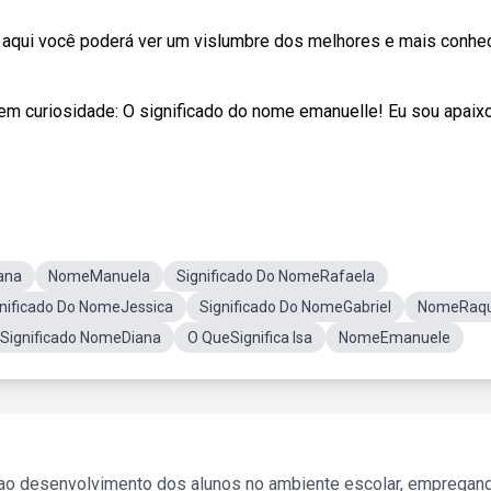
 aqui você poderá ver um vislumbre dos melhores e mais conhe
em curiosidade: O significado do nome emanuelle! Eu sou apaix
ana
NomeManuela
Significado Do NomeRafaela
nificado Do NomeJessica
Significado Do NomeGabriel
NomeRaqu
Significado NomeDiana
O QueSignifica Isa
NomeEmanuele
 ao desenvolvimento dos alunos no ambiente escolar, empregan