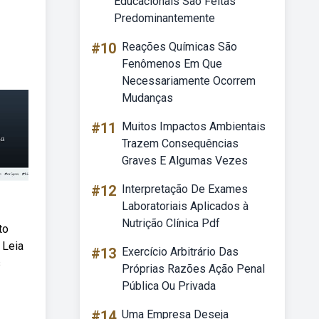
Educacionais Sao Feitas
Predominantemente
#10
Reações Químicas São
Fenômenos Em Que
Necessariamente Ocorrem
Mudanças
#11
Muitos Impactos Ambientais
Trazem Consequências
Graves E Algumas Vezes
#12
Interpretação De Exames
Laboratoriais Aplicados à
Nutrição Clínica Pdf
to
 Leia
#13
Exercício Arbitrário Das
s
Próprias Razões Ação Penal
Pública Ou Privada
#14
Uma Empresa Deseja