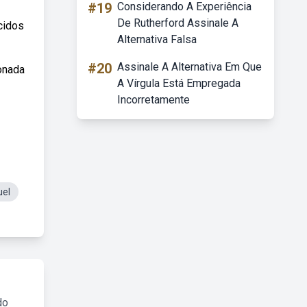
#19
Considerando A Experiência
De Rutherford Assinale A
cidos
Alternativa Falsa
#20
Assinale A Alternativa Em Que
onada
A Vírgula Está Empregada
Incorretamente
el
do