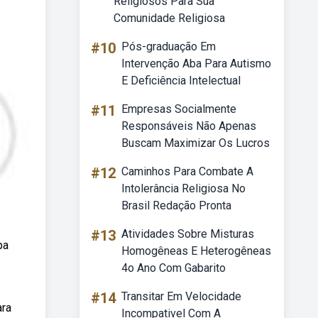
Religiosos Para Sua
Comunidade Religiosa
#10
Pós-graduação Em
Intervenção Aba Para Autismo
E Deficiência Intelectual
#11
Empresas Socialmente
Responsáveis Não Apenas
Buscam Maximizar Os Lucros
#12
Caminhos Para Combate A
Intolerância Religiosa No
Brasil Redação Pronta
#13
Atividades Sobre Misturas
pa
Homogêneas E Heterogêneas
4o Ano Com Gabarito
#14
Transitar Em Velocidade
ara
Incompativel Com A