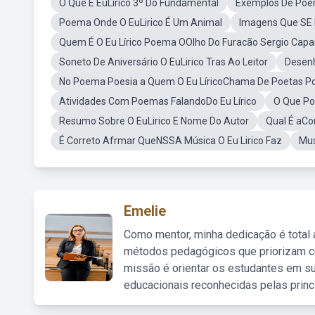
O Que É EuLirico 3º Do Fundamental
Exemplos De Poem
Poema Onde O EuLirico É Um Animal
Imagens Que SE 
Quem É O Eu Lírico Poema OOlho Do Furacão Sergio Capar
Soneto De Aniversário O EuLirico Tras Ao Leitor
Desenh
No Poema Poesia a Quem O Eu LíricoChama De Poetas P
Atividades Com Poemas FalandoDo Eu Lírico
O Que Po
Resumo Sobre O EuLirico E Nome Do Autor
Qual É aCo
É Correto Afrmar QueNSSA Música O Eu Lirico Faz
Mus
Emelie
Como mentor, minha dedicação é total
métodos pedagógicos que priorizam co
missão é orientar os estudantes em su
educacionais reconhecidas pelas princ