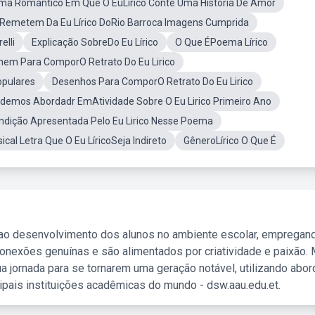
a Romantico Em Que O EuLirico Conte Uma Historia De Amor
Remetem Da Eu Lírico DoRio Barroca Imagens Cumprida
elli
Explicação SobreDo Eu Lírico
O Que ÉPoema Lírico
em Para ComporO Retrato Do Eu Lirico
opulares
Desenhos Para ComporO Retrato Do Eu Lirico
demos Abordadr EmAtividade Sobre O Eu Lirico Primeiro Ano
ndição Apresentada Pelo Eu Lirico Nesse Poema
ical Letra Que O Eu LíricoSeja Indireto
GêneroLírico O Que É
 ao desenvolvimento dos alunos no ambiente escolar, empregan
nexões genuínas e são alimentados por criatividade e paixão. 
a jornada para se tornarem uma geração notável, utilizando abo
ipais instituições acadêmicas do mundo - dsw.aau.edu.et.