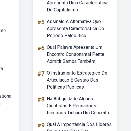
Apresenta Uma Característica
Do Capitalismo
#5
Assinale A Alternativa Que
Apresenta Característica Do
nte
Período Paleolítico
#6
Qual Palavra Apresenta Um
Encontro Consonantal Pente
Admitir Samba Também
ra
#7
O Instrumento Estrategico De
Articulacao E Gestao Das
Politicas Publicas
stiona
#8
Na Antiguidade Alguns
o
Cientistas E Pensadores
Famosos Tinham Um Conceito
#9
Qual A Importância Dos Líderes