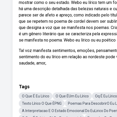
mostrar como o seu estado. Webo eu lírico tem um fo
há uma descrição detalhada das belezas naturais e cu
parece ser de afeto e apreço, como indicado pelo tít
que se repetem no poema de cordel devem ser sublinha
que designa a voz que se manifesta nos poemas. Criad
é um gênero literário que se caracteriza pela expres
se manifesta no poema. Webo eu lírico ou eu poético
Tal voz manifesta sentimentos, emoções, pensamento
sentimento do eu lírico em relação ao nordeste pode
saudade, amor,.
Tags
O Que É Eu Lírico
O Que ÉUm Eu Lírico
Oq É Eu Líri
Texto Lírico O Que ÉPNG
Poemas Para DescobrirO Eu Lí
A Interpretacao E O Estado Emocional Do EuLirico Do Po