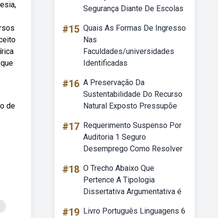
esia,
Segurança Diante De Escolas
ersos
#15
Quais As Formas De Ingresso
ceito
Nas
rica
Faculdades/universidades
 que
Identificadas
#16
A Preservação Da
Sustentabilidade Do Recurso
to de
Natural Exposto Pressupõe
#17
Requerimento Suspenso Por
Auditoria 1 Seguro
Desemprego Como Resolver
#18
O Trecho Abaixo Que
Pertence A Tipologia
Dissertativa Argumentativa é
#19
Livro Português Linguagens 6