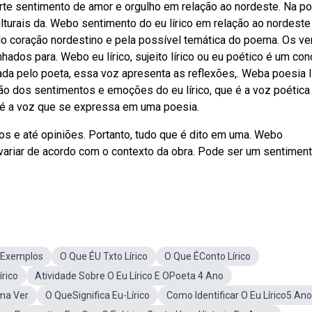
rte sentimento de amor e orgulho em relação ao nordeste. Na po
lturais da. Webo sentimento do eu lírico em relação ao nordeste
ulo coração nordestino e pela possível temática do poema. Os v
dos para. Webo eu lírico, sujeito lírico ou eu poético é um con
a pelo poeta, essa voz apresenta as reflexões,. Weba poesia lí
são dos sentimentos e emoções do eu lírico, que é a voz poética
 é a voz que se expressa em uma poesia.
s e até opiniões. Portanto, tudo que é dito em uma. Webo
 variar de acordo com o contexto da obra. Pode ser um sentimen
coExemplos
O Que ÉU Txto Lírico
O Que ÉConto Lírico
rico
Atividade Sobre O Eu Lírico E OPoeta 4 Ano
ema Ver
O QueSignifica Eu-Lírico
Como Identificar O Eu Lírico5 Ano