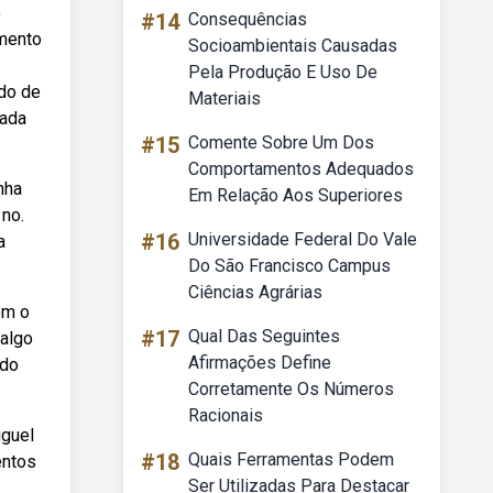
)
#14
Consequências
amento
Socioambientais Causadas
Pela Produção E Uso De
ido de
Materiais
mada
#15
Comente Sobre Um Dos
Comportamentos Adequados
nha
Em Relação Aos Superiores
 no.
#16
Universidade Federal Do Vale
a
Do São Francisco Campus
Ciências Agrárias
om o
#17
Qual Das Seguintes
 algo
Afirmações Define
 do
Corretamente Os Números
Racionais
iguel
#18
Quais Ferramentas Podem
entos
Ser Utilizadas Para Destacar