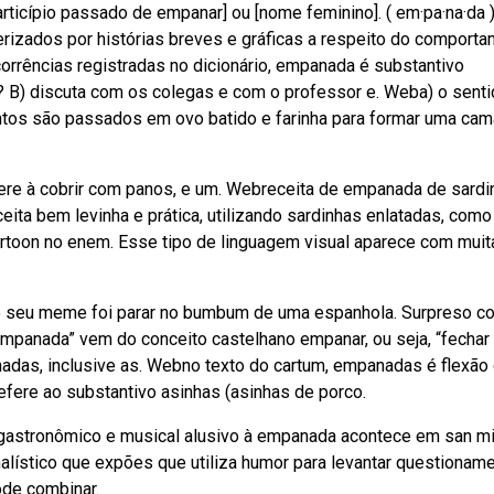
articípio passado de empanar] ou [nome feminino]. ( em·pa·na·da 
rizados por histórias breves e gráficas a respeito do comport
rrências registradas no dicionário, empanada é substantivo
m? B) discuta com os colegas e com o professor e. Weba) o sent
entos são passados em ovo batido e farinha para formar uma ca
efere à cobrir com panos, e um. Webreceita de empanada de sardi
ita bem levinha e prática, utilizando sardinhas enlatadas, como
rtoon no enem. Esse tipo de linguagem visual aparece com muit
e o seu meme foi parar no bumbum de uma espanhola. Surpreso c
empanada” vem do conceito castelhano empanar, ou seja, “fechar
adas, inclusive as. Webno texto do cartum, empanadas é flexão
refere ao substantivo asinhas (asinhas de porco.
astronômico e musical alusivo à empanada acontece em san m
alístico que expões que utiliza humor para levantar questionam
ode combinar.