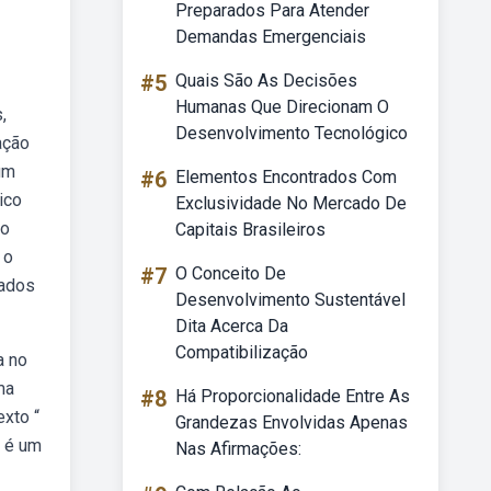
Preparados Para Atender
Demandas Emergenciais
#5
Quais São As Decisões
Humanas Que Direcionam O
,
Desenvolvimento Tecnológico
ação
um
#6
Elementos Encontrados Com
ico
Exclusividade No Mercado De
co
Capitais Brasileiros
 o
#7
O Conceito De
sados
Desenvolvimento Sustentável
Dita Acerca Da
Compatibilização
a no
ma
#8
Há Proporcionalidade Entre As
xto “
Grandezas Envolvidas Apenas
n é um
Nas Afirmações: