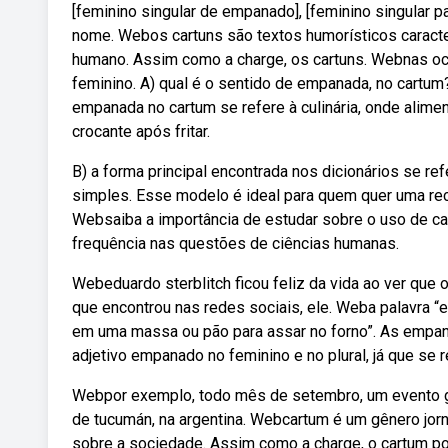
[feminino singular de empanado], [feminino singular p
nome. Webos cartuns são textos humorísticos caracte
humano. Assim como a charge, os cartuns. Webnas oco
feminino. A) qual é o sentido de empanada, no cartu
empanada no cartum se refere à culinária, onde alim
crocante após fritar.
B) a forma principal encontrada nos dicionários se r
simples. Esse modelo é ideal para quem quer uma rece
Websaiba a importância de estudar sobre o uso de ca
frequência nas questões de ciências humanas.
Webeduardo sterblitch ficou feliz da vida ao ver qu
que encontrou nas redes sociais, ele. Weba palavra “
em uma massa ou pão para assar no forno”. As empan
adjetivo empanado no feminino e no plural, já que se 
Webpor exemplo, todo mês de setembro, um evento g
de tucumán, na argentina. Webcartum é um gênero jorn
sobre a sociedade. Assim como a charge, o cartum p