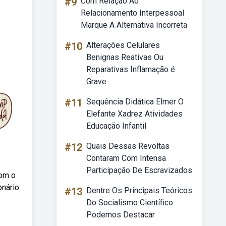
#9
Com Relação Ao
Relacionamento Interpessoal
Marque A Alternativa Incorreta
#10
Alterações Celulares
Benignas Reativas Ou
Reparativas Inflamação é
Grave
#11
Sequência Didática Elmer O
Elefante Xadrez Atividades
Educação Infantil
#12
Quais Dessas Revoltas
Contaram Com Intensa
Participação De Escravizados
com o
onário
#13
Dentre Os Principais Teóricos
Do Socialismo Científico
Podemos Destacar